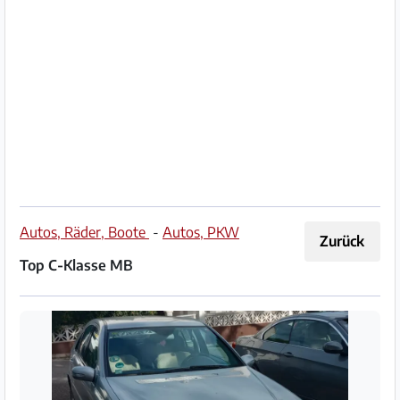
Impressum
/
Kontakt
Datenschutz
Nutzungsbedingungen
Hilfe
Autos, Räder, Boote
-
Autos, PKW
Zurück
&
Top C-Klasse MB
FAQ