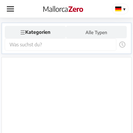
×
☰
Startseite
Kategorien
Alle Typen
Anzeige
aufgeben
Shop
Login
Registrieren
Premium
Partner