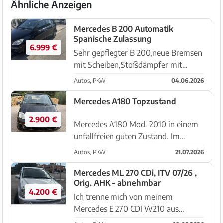
Ähnliche Anzeigen
Mercedes B 200 Automatik
Spanische Zulassung
6.999 €
Sehr gepflegter B 200,neue Bremsen
mit Scheiben,Stoßdämpfer mit
Federn ,Anlasser Batterie neu,Neue
Autos, PKW
04.06.2026
Reifen ,neue Wartung mit allen Ölen,
Klimakondensator mit Kompressore
Mercedes A180 Topzustand
neu .bj 2005 ,127000 Kilometer
2.900 €
Mercedes A180 Mod. 2010 in einem
unfallfreien guten Zustand. Im
letzten Jahr wurden 2000€ in den
Autos, PKW
21.07.2026
Service incl. neuer Batterie, neue
Reifen und Ölwechsel investiert. Die
Mercedes ML 270 CDi, ITV 07/26 ,
Orig. AHK - abnehmbar
A-Klasse ist mit funktionierend...
4.200 €
Ich trenne mich von meinem
Mercedes E 270 CDI W210 aus
Erstzulassung 2004. Ein ehrliches