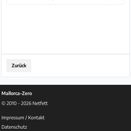
Automatik, 9-Gang, 1.595ccm, 156PS,
Top Zustand, 4x neue Reifen, TÜV
07/27, letzte Inspektion bei 61.782km,
Si...
Zurück
Mallorca-Zero
© 2010 - 2026
Netfett
Impressum / Kontakt
Datenschutz