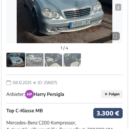
❯
⛶
1 / 4
08.12.2025
ID: 258875
Anbieter:
Harry Persigla
HP
☆
Folgen
Top C-Klasse MB
3.300 €
Mercedes-Benz C200 Kompressor,