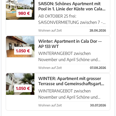
SAISON: Schönes Apartment mit
Pool in 1. Linie der Küste von Cala
980 €
Dor - AP 132
AB OKTOBER 25 frei:
SAISONVERMIETUNG zwischen 7 -
10 Monate Modernes Apartment
Wohnen auf Zeit
28.06.2026
direkt an der Küste von Es Forti -
Cala Dor. Die Wohnung befindet sich
Winter: Apartment in Cala Dor --
AP 133 WT
im 1. Stock eines Komplexes mit
1.050 €
gesamt 15 ...
WINTERANGEBOT zwischen
November und April Schöne und
helle Wohnung mit großen Terrassen
Wohnen auf Zeit
07.08.2026
in 2. Küstenlinie in der Zone Es Forti –
Cala Dor Es befindet sich in einem
WINTER: Apartment mit grosser
Terrasse und Gemeinschaftsgarten
Ibizenkischem – Architekturgeb...
1.050 €
in Es Forti - Cala Dor -- AP 133
WINTERANGEBOT zwischen
November und April Schöne und
helle Wohnung mit großen Terrassen
Wohnen auf Zeit
30.07.2026
in 2. Küstenlinie in der Zone Es Forti -
Cala Dor Es befindet sich in einem