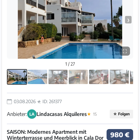
❯
⛶
1 / 27
03.08.2026
ID: 261377
Anbieter:
Lindacasas Alquileres
LA
★
15
☆
Folgen
SAISON: Modernes Apartment mit
980 €
Winterterrasse und Meerblick in Cala Dor