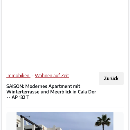
Impressum
/
Kontakt
Datenschutz
Nutzungsbedingungen
Hilfe
Immobilien
-
Wohnen auf Zeit
Zurück
&
SAISON: Modernes Apartment mit
FAQ
Winterterrasse und Meerblick in Cala Dor
-- AP 132 T