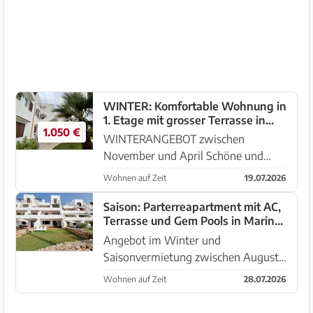
Ibizenkischem - Architekturgeb...
WINTER: Komfortable Wohnung in
1. Etage mit grosser Terrasse in
1.050 €
Cala Dor --- AP 133 WT
WINTERANGEBOT zwischen
November und April Schöne und
helle Wohnung mit großen Terrassen
Wohnen auf Zeit
19.07.2026
in 2. Küstenlinie in der Zone Es Forti -
Cala Dor Es befindet sich in einem
Saison: Parterreapartment mit AC,
Terrasse und Gem Pools in Marina
Ibizenkischem - Architekturgeb...
Dor II -- AP 47 T
Angebot im Winter und
Saisonvermietung zwischen August
und Mai (außer JUNI) Apartment im
Wohnen auf Zeit
28.07.2026
Wohnkomplex Marina Dor II mit
Gemeinschaftspools und