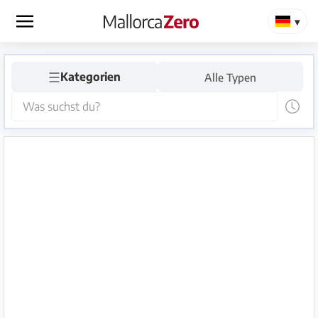
×
☰
Startseite
Kategorien
Alle Typen
Anzeige
aufgeben
Shop
Login
Registrieren
Premium
Partner