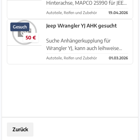
Hinterachse, MAPCO 25990 für JEEP
Wrangler und Cherokee verkaufe
Autoteile, Reifen und Zubehör
19.04.2026
insgesamt 2 Pakete á 2x
Bremsscheiben für die Hinterachse
Jeep Wrangler YJ AHK gesucht
Gesuch
von MAPCO. Herstellernummer:
50 €
25990 Brems...
Suche Anhängerkupplung für
Wrangler YJ, kann auch leihweise
sein, dient nur zur TüV Vorführung.
Autoteile, Reifen und Zubehör
01.03.2026
Freu mich über jedes Angebot/Tipp.
Danke
Zurück