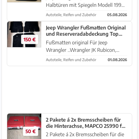
Halbtüren mit Spiegeln Modell 1996-
2006 Einfache Montage Hallo biete
Autoteile, Reifen und Zubehör
05.08.2026
hier meine Türen an vom Jeep
Wrangler TJ Standort Porto Colom /
Jeep Wrangler Fußmatten Original
und Reserveradabdeckung Top
Portocolom
150 €
Zustand
Fußmatten original Für Jeep
Wrangler ..Wrangler JK Rubicon,
Sahara, Sport, Unlimited Die Matten
Autoteile, Reifen und Zubehör
01.08.2026
sin in einem exzellentem Zustand Die
4 Matten - 120€ Radabdeckung -
50€ Original-Reserveradab...
2 Pakete á 2x Bremsscheiben für
die Hinterachse, MAPCO 25990 für
50 €
JEEP Wrangler und Cherokee
2 Pakete á 2x Bremsscheiben für die