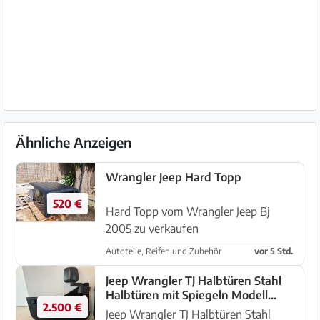
Ähnliche Anzeigen
Wrangler Jeep Hard Topp
520 €
Hard Topp vom Wrangler Jeep Bj
2005 zu verkaufen
Autoteile, Reifen und Zubehör
vor 5 Std.
Jeep Wrangler TJ Halbtüren Stahl
Halbtüren mit Spiegeln Modell
2.500 €
1996-2006
Jeep Wrangler TJ Halbtüren Stahl