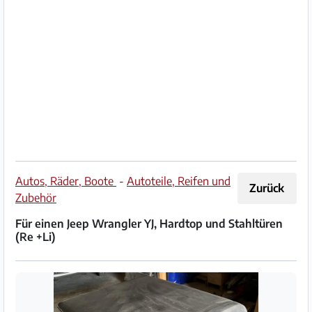
Impressum
/
Kontakt
Datenschutz
Nutzungsbedingungen
Hilfe
Autos, Räder, Boote
-
Autoteile, Reifen und
Zurück
&
Zubehör
FAQ
Für einen Jeep Wrangler YJ, Hardtop und Stahltüren
(Re +Li)