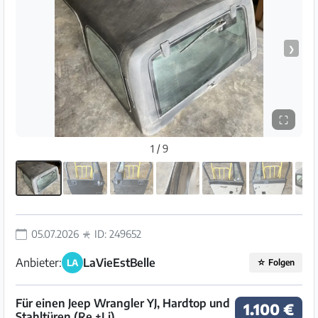
❯
⛶
1 / 9
05.07.2026
ID: 249652
Anbieter:
LaVieEstBelle
LA
☆
Folgen
Für einen Jeep Wrangler YJ, Hardtop und
1.100 €
Stahltüren (Re +Li)