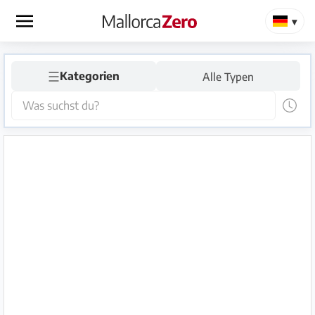
×
☰
Startseite
Kategorien
Alle Typen
Anzeige
aufgeben
Shop
Login
Registrieren
Premium
Partner