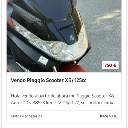
750 €
Vendo Piaggio Scooter X8/ 125cc
Hola vendo a partir de ahora mi Piaggio Scooter X8.
Año 2005, 38523 km, ITV 06/2027, se conduce muy
bien, muy cómodo Precio 950€ negociable matrícula
española whats app +491737123194
Motos y accesorios
hace 18 h.