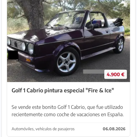
4.900 €
Golf 1 Cabrio pintura especial "Fire & Ice"
Se vende este bonito Golf 1 Cabrio, que fue utilizado
recientemente como coche de vacaciones en España.
El vehículo tiene diversas modificaciones, entre ellas
una pintura especial (Lila-Violet met.) c...
Automóviles, vehículos de pasajeros
06.08.2026