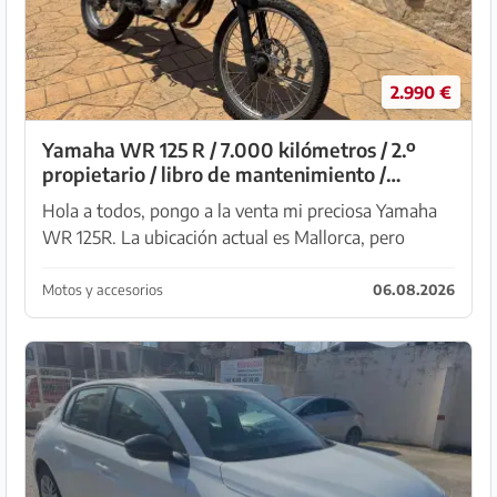
2.990 €
Yamaha WR 125 R / 7.000 kilómetros / 2.º
propietario / libro de mantenimiento /
Mallorca
Hola a todos, pongo a la venta mi preciosa Yamaha
WR 125R. La ubicación actual es Mallorca, pero
puede llevarse a Alemania si se desea. La moto ha
sido más cuidada que utilizada. Lamentablemente
Motos y accesorios
06.08.2026
est...