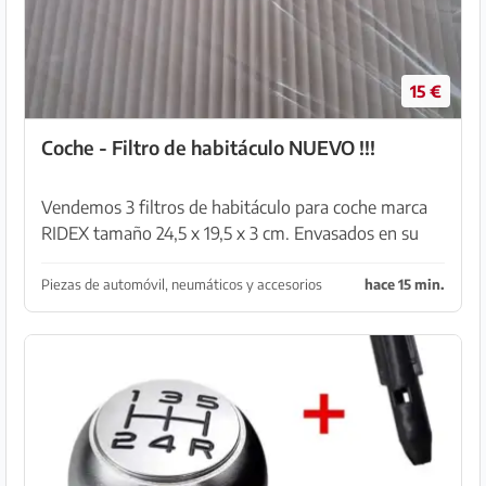
15 €
Coche - Filtro de habitáculo NUEVO !!!
Vendemos 3 filtros de habitáculo para coche marca
RIDEX tamaño 24,5 x 19,5 x 3 cm. Envasados en su
embalaje original !!! Los 3 al 50% de su precio por un
total de 20 € para recoger en Capdepera.
Piezas de automóvil, neumáticos y accesorios
hace 15 min.