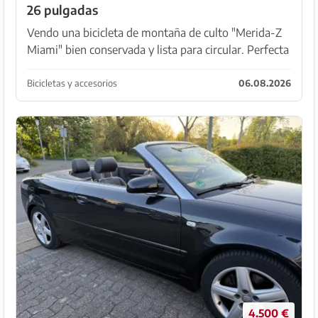
26 pulgadas
Vendo una bicicleta de montaña de culto "Merida-Z
Miami" bien conservada y lista para circular. Perfecta
como bici robusta para la ciudad, la universidad o
pistas de grava ligeras. Modelo: Merida-Z Mi...
Bicicletas y accesorios
06.08.2026
4.500 €