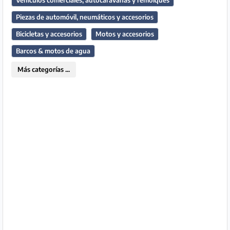
Vehículos comerciales, autocaravanas y remolques
Piezas de automóvil, neumáticos y accesorios
Socio
Bicicletas y accesorios
Motos y accesorios
Premium
Barcos & motos de agua
Aviso
Más categorías ...
legal
/
Contacto
Privacidad
Términos
de
uso
Ayuda
y