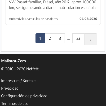
VW Passat familiar, Diésel, año 2012, aprox. 160.000
km, se sigue usando a diario, matriculación española,
ITV hasta octubre de 2026, correa de distribución
nueva, embrague nuevo, inyectores nuevos, e...
Automóviles, vehículos de pasajeros
06.08.2026
...
1
2
3
33
›
Mallorca-Zero
© 2010 - 2026
Netfett
Impressum / Kontakt
Privacidad
Configuración de privacidad
Términos de uso