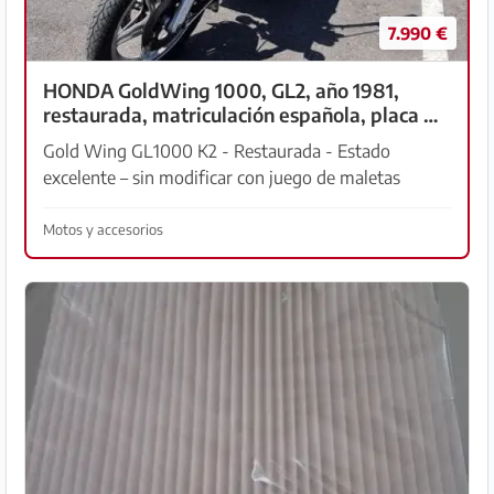
7.990 €
HONDA GoldWing 1000, GL2, año 1981,
restaurada, matriculación española, placa H,
Mallorca
Gold Wing GL1000 K2 - Restaurada - Estado
excelente – sin modificar con juego de maletas
Krauser. Se vende una Honda Goldwing GL1000 K2
completamente restaurada (año 1981) – una
Motos y accesorios
verdadera pieza de co...