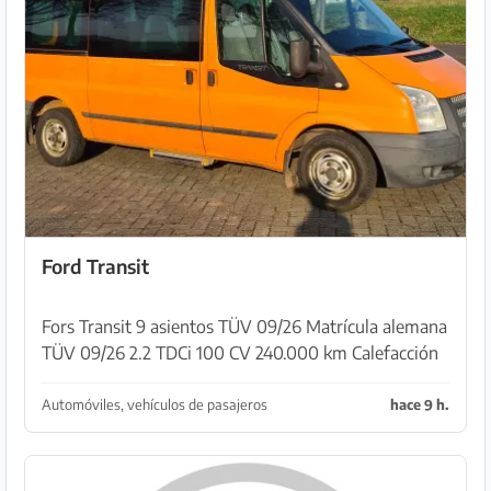
Ford Transit
Fors Transit 9 asientos TÜV 09/26 Matrícula alemana
TÜV 09/26 2.2 TDCi 100 CV 240.000 km Calefacción
estacionaria Sin aire acondicionado La primera
marcha tiene problemas
Automóviles, vehículos de pasajeros
hace 9 h.