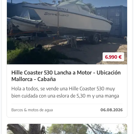
6.990 €
Hille Coaster 530 Lancha a Motor - Ubicación
Mallorca - Cabaña
Hola a todos, se vende una Hille Coaster 530 muy
bien cuidada con una eslora de 5,30 m y una manga
de 2,00 m. Gracias a sus dimensiones compactas, la
embarcación es fácilmente transportable en remolq...
Barcos & motos de agua
06.08.2026