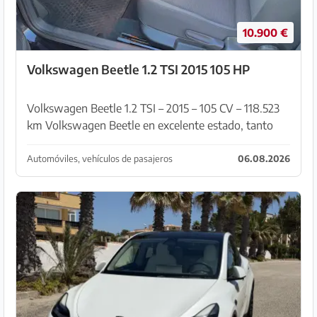
10.900 €
Volkswagen Beetle 1.2 TSI 2015 105 HP
Volkswagen Beetle 1.2 TSI – 2015 – 105 CV – 118.523
km Volkswagen Beetle en excelente estado, tanto
mecánico como estético. Neumáticos nuevos,
matrículas alemanas y listo para conducir.
Automóviles, vehículos de pasajeros
06.08.2026