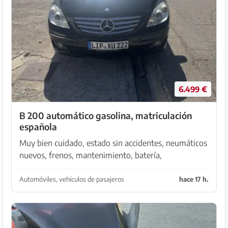
6.499 €
B 200 automático gasolina, matriculación
española
Muy bien cuidado, estado sin accidentes, neumáticos
nuevos, frenos, mantenimiento, batería,
amortiguadores con muelles, condensador del aire
acondicionado, nueva inspección (TÜV), año de
Automóviles, vehículos de pasajeros
hace 17 h.
fabricación 2...