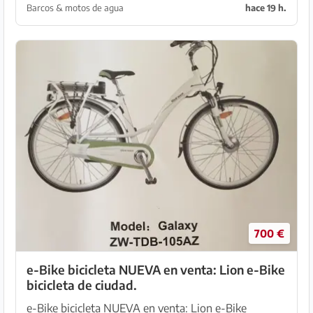
perfecto para excursiones de un día, ir de playa en
Barcos & motos de agua
hace 19 h.
playa...
700 €
e-Bike bicicleta NUEVA en venta: Lion e-Bike
bicicleta de ciudad.
e-Bike bicicleta NUEVA en venta: Lion e-Bike