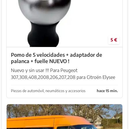
5 €
Pomo de 5 velocidades + adaptador de
palanca + fuelle NUEVO !
Nuevo y sin usar !!! Para Peugeot
307,308,408,2008,206,207,208 para Citroën Elysee
C3-XR, Triumph C5,Senna C2,Picasso, C4 Triumph
Material: - Plástico ABS duradero y acero inoxidable
Piezas de automóvil, neumáticos y accesorios
hace 15 min.
- Resistencia a l...