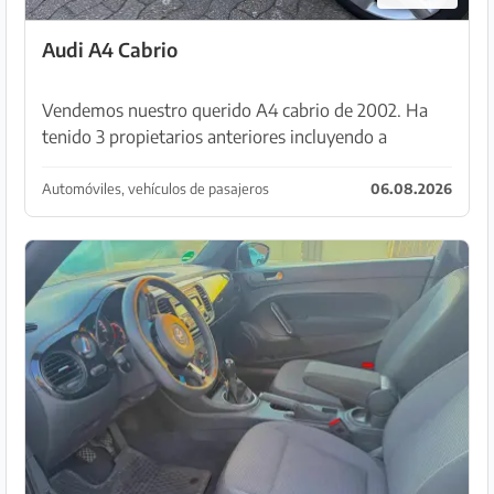
Audi A4 Cabrio
Vendemos nuestro querido A4 cabrio de 2002. Ha
tenido 3 propietarios anteriores incluyendo a
nosotros. El kilometraje es de 225.000 km. La capota
se ha renovado con el tiempo y está en muy buen
Automóviles, vehículos de pasajeros
06.08.2026
est...