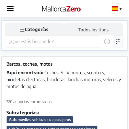
×
☰
Categorías
Todos los tipos
Página
de
inicio
Publicar
Barcos, coches, motos
anuncio
Aquí encontrará:
Coches, SUV, motos, scooters,
bicicletas eléctricas, bicicletas, lanchas motoras, veleros y
Tienda
motos de agua.
720 anuncios encontrados
Iniciar
Registrarse
Subcategorías:
sesión
Automóviles, vehículos de pasajeros