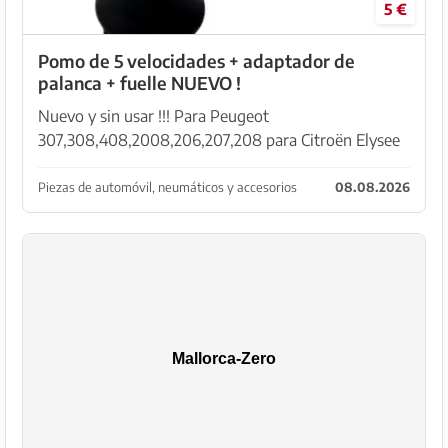
5 €
Pomo de 5 velocidades + adaptador de
palanca + fuelle NUEVO !
Nuevo y sin usar !!! Para Peugeot
307,308,408,2008,206,207,208 para Citroën Elysee
C3-XR, Triumph C5,Senna C2,Picasso, C4 Triumph
Material: - Plástico ABS duradero y acero inoxidable
Piezas de automóvil, neumáticos y accesorios
08.08.2026
- Resistencia a l...