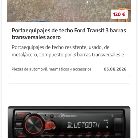
120 €
Portaequipajes de techo Ford Transit 3 barras
transversales acero
Portaequipajes de techo resistente, usado, de
metal/acero, compuesto por 3 barras transversales e
incluye elementos de fijación. Ideal para transportar:
Escaleras Tuberías Madera Materiales de constru...
Piezas de automóvil, neumáticos y accesorios
05.08.2026