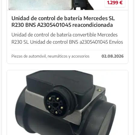
1.299 €
Unidad de control de batería Mercedes SL
R230 BNS A2305401045 reacondicionada
Unidad de control de batería convertible Mercedes
R230 SL Unidad de control BNS a2305401045 Envíos
desde Mallorca. 1299 más gastos de envío para un
usado probado y 1599 euros para un revisado gener...
Piezas de automóvil, neumáticos y accesorios
02.08.2026