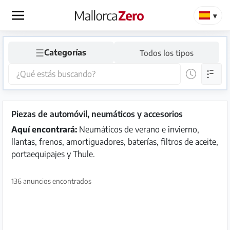
×
☰
Categorías
Todos los tipos
Página
de
inicio
Publicar
Piezas de automóvil, neumáticos y accesorios
anuncio
Aquí encontrará:
Neumáticos de verano e invierno,
llantas, frenos, amortiguadores, baterías, filtros de aceite,
Tienda
portaequipajes y Thule.
136 anuncios encontrados
Iniciar
Registrarse
sesión