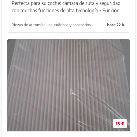
Perfecta para su coche: cámara de ruta y seguridad
con muchas funciones de alta tecnología • Función
de cámara de seguridad para coches, camiones,
barcos, en edificios y mucho más • 6 LEDs
Piezas de automóvil, neumáticos y accesorios
hace 22 h.
infrarrojos...
15 €