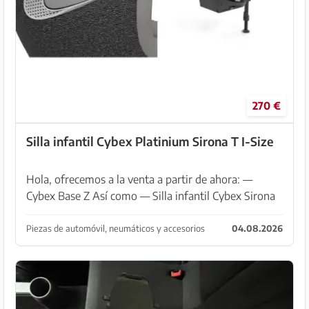
270 €
Silla infantil Cybex Platinium Sirona T I-Size
Hola, ofrecemos a la venta a partir de ahora: —
Cybex Base Z Así como — Silla infantil Cybex Sirona
Platinium T I Size El uso en los últimos dos años fue
solo durante las estancias en Llucmajor, en ...
Piezas de automóvil, neumáticos y accesorios
04.08.2026