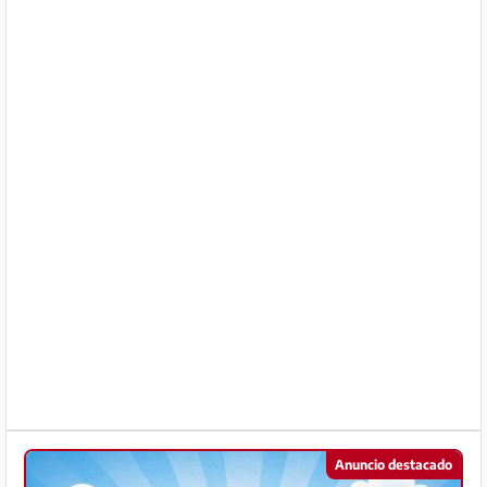
Socio
Premium
Aviso
legal
/
Contacto
Privacidad
Términos
de
uso
Ayuda
Anuncio destacado
y