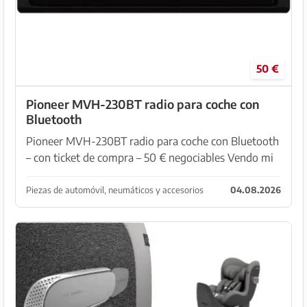
50 €
Pioneer MVH-230BT radio para coche con
Bluetooth
Pioneer MVH-230BT radio para coche con Bluetooth
– con ticket de compra – 50 € negociables Vendo mi
radio Pioneer MVH-230BT, ya que no lo necesito. La
radio estuvo instalada en mi coche hasta hace p...
Piezas de automóvil, neumáticos y accesorios
04.08.2026