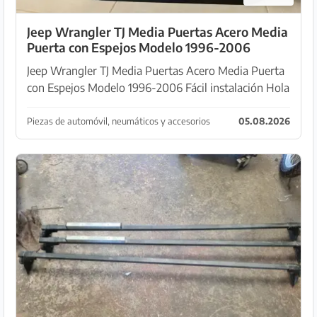
Jeep Wrangler TJ Media Puertas Acero Media
Puerta con Espejos Modelo 1996-2006
Jeep Wrangler TJ Media Puertas Acero Media Puerta
con Espejos Modelo 1996-2006 Fácil instalación Hola
oferta aquí mis puertas desde el Jeep Wrangler TJ
Ubicación: Porto Colom / Portocolom
Piezas de automóvil, neumáticos y accesorios
05.08.2026