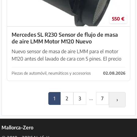
550 €
Mercedes SL R230 Sensor de flujo de masa
de aire LMM Motor M120 Nuevo
Nuevo sensor de masa de aire LMM para el motor
M120 antes del lavado de cara con 5 pines. El precio
de la pieza es de 550 euros o como precio
establecido, por lo que 2 x LMM nuevos por 998
Piezas de automóvil, neumáticos y accesorios
02.08.2026
euros. se...
...
1
2
3
7
›
Mallorca-Zero