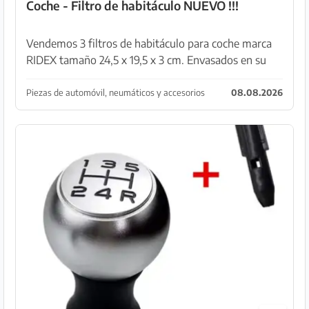
Coche - Filtro de habitáculo NUEVO !!!
Vendemos 3 filtros de habitáculo para coche marca
RIDEX tamaño 24,5 x 19,5 x 3 cm. Envasados en su
embalaje original !!! Los 3 al 50% de su precio por un
total de 20 € para recoger en Capdepera.
Piezas de automóvil, neumáticos y accesorios
08.08.2026