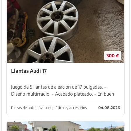
300 €
Llantas Audi 17
Juego de 5 llantas de aleación de 17 pulgadas. -
Diseño multirradio. - Acabado plateado. - En buen
estado, sin golpes ni arañazos. - Se venden sin
cubiertas.
Piezas de automóvil, neumáticos y accesorios
04.08.2026