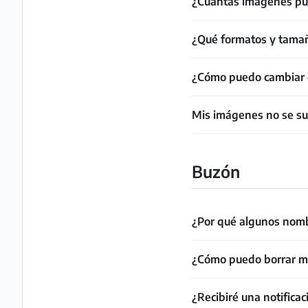
¿Cuántas imágenes pu
¿Qué formatos y tama
¿Cómo puedo cambiar e
Mis imágenes no se su
Buzón
¿Por qué algunos nomb
¿Cómo puedo borrar m
¿Recibiré una notificac