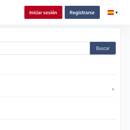
Iniciar sesión
Registrarse
Buscar