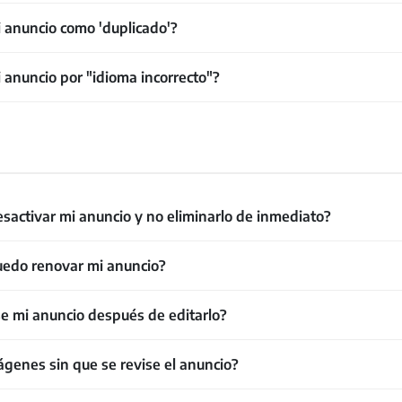
 anuncio como 'duplicado'?
 anuncio por "idioma incorrecto"?
sactivar mi anuncio y no eliminarlo de inmediato?
uedo renovar mi anuncio?
e mi anuncio después de editarlo?
genes sin que se revise el anuncio?