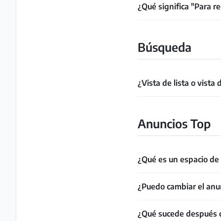
¿Qué significa "Para r
Búsqueda
¿Vista de lista o vista 
Anuncios Top
¿Qué es un espacio de
¿Puedo cambiar el anun
¿Qué sucede después d