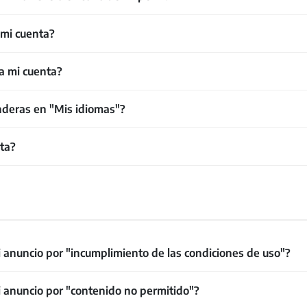
mi cuenta?
a mi cuenta?
nderas en "Mis idiomas"?
ta?
 anuncio por "incumplimiento de las condiciones de uso"?
 anuncio por "contenido no permitido"?