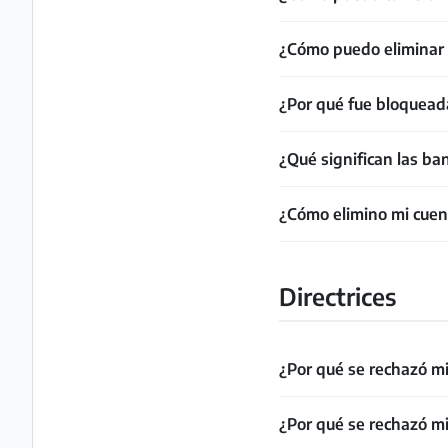
Preguntas
Frecuentes
¿Cómo puedo eliminar 
¿Por qué fue bloquead
¿Qué significan las ba
¿Cómo elimino mi cuen
Directrices
¿Por qué se rechazó mi
¿Por qué se rechazó mi