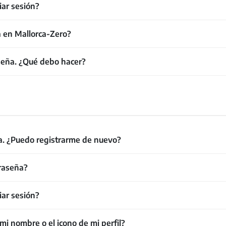
iar sesión?
 en Mallorca-Zero?
seña. ¿Qué debo hacer?
a. ¿Puedo registrarme de nuevo?
raseña?
iar sesión?
i nombre o el icono de mi perfil?