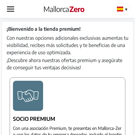
×
¡Bienvenido a la tienda premium!
Página
Con nuestras opciones adicionales exclusivas aumentas tu
de
visibilidad, recibes más solicitudes y te beneficias de una
inicio
experiencia de uso optimizada.
¡Descubre ahora nuestras ofertas premium y asegúrate
Publicar
de conseguir tus ventajas decisivas!
anuncio
Tienda
Iniciar
Registrarse
SOCIO PREMIUM
sesión
Con una asociación Premium, te presentas en Mallorca-Zer
o con los datos de tu empresa deseados, incluido el logotip