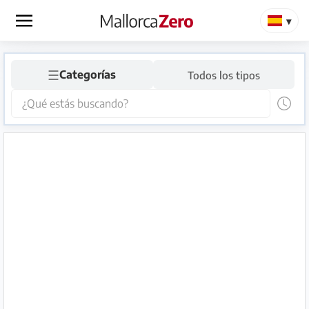
×
☰
Página
Categorías
Todos los tipos
de
inicio
Publicar
anuncio
Tienda
Iniciar
Registrarse
sesión