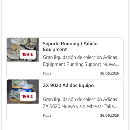
Soporte Running / Adidas
Equipment
159 €
Gran liquidación de colección Adidas
Equipment Running Support Nuevo
y sin estrenar en ESTADO
Ropa
26.06.2026
ABSOLUTAMENTE NUEVO de 01 /
2014 en 42 / 2.3
ZX 9020 Adidas Equipo
159 €
Gran liquidación de colección Adidas
ZX 9020 Nuevo y sin estrenar Talla
44
Ropa
26.06.2026