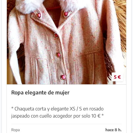
5 €
Ropa elegante de mujer
* Chaqueta corta y elegante XS / S en rosado
jaspeado con cuello acogedor por solo 10 € *
Bufanda larga y ancha en beige con adorno de
cuentas. Maravillosamente calentita por 5 € *
Ropa
hace 8 h.