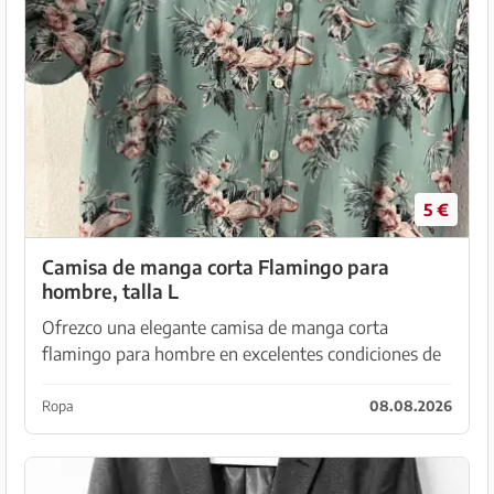
5 €
Camisa de manga corta Flamingo para
hombre, talla L
Ofrezco una elegante camisa de manga corta
flamingo para hombre en excelentes condiciones de
un hogar no fumador, perfecta para ocasiones
agradables con un toque de diversión y elegancia.
Ropa
08.08.2026
Detalles:...