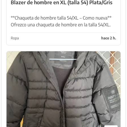
Blazer de hombre en XL (talla 54) Plata/Gris
**Chaqueta de hombre talla 54/XL – Como nueva**
Ofrezco una chaqueta de hombre en la talla 54/XL.
La chaqueta proviene de un hogar de no fumadores
y está como nueva. El nuevo precio era de 89 euros...
Ropa
hace 2 h.