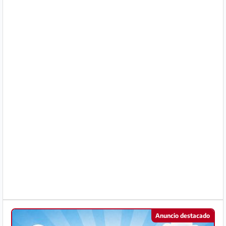
Socio
Premium
Aviso
legal
/
Contacto
Privacidad
Términos
de
uso
Ayuda
Anuncio destacado
y