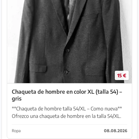
15 €
Chaqueta de hombre en color XL (talla 54) –
gris
**Chaqueta de hombre talla 54/XL – Como nueva**
Ofrezco una chaqueta de hombre en la talla 54/XL.
La chaqueta proviene de un hogar de no fumadores
y está como nueva. El nuevo precio era de 89 euros...
Ropa
08.08.2026