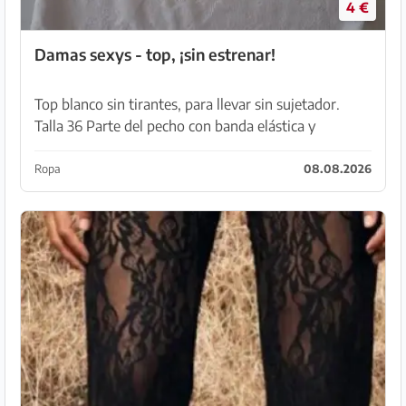
4 €
Damas sexys - top, ¡sin estrenar!
Top blanco sin tirantes, para llevar sin sujetador.
Talla 36 Parte del pecho con banda elástica y
almohadilla de tela. (¡No transparente!) Se entrega
para recoger en Capdepera.
Ropa
08.08.2026