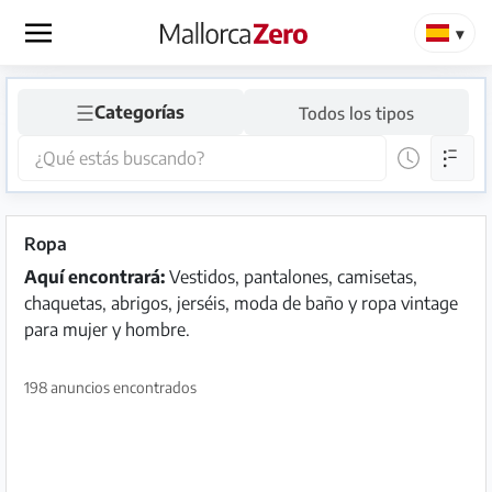
×
☰
Categorías
Todos los tipos
Página
de
inicio
Publicar
Ropa
anuncio
Aquí encontrará:
Vestidos, pantalones, camisetas,
chaquetas, abrigos, jerséis, moda de baño y ropa vintage
Tienda
para mujer y hombre.
198 anuncios encontrados
Iniciar
Registrarse
sesión