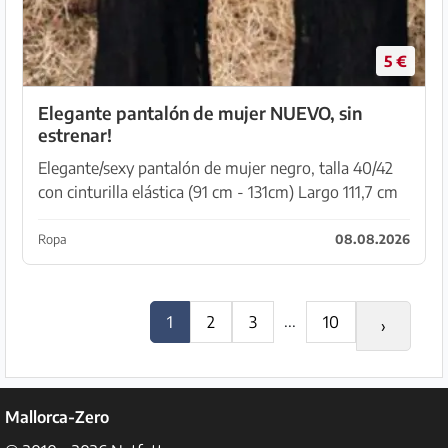
5 €
Elegante pantalón de mujer NUEVO, sin
estrenar!
Elegante/sexy pantalón de mujer negro, talla 40/42
con cinturilla elástica (91 cm - 131cm) Largo 111,7 cm
Cadera 113 cm 90 % poliéster 10 % elastano A
recoger en Capdepera.
Ropa
08.08.2026
...
1
2
3
10
›
Mallorca-Zero