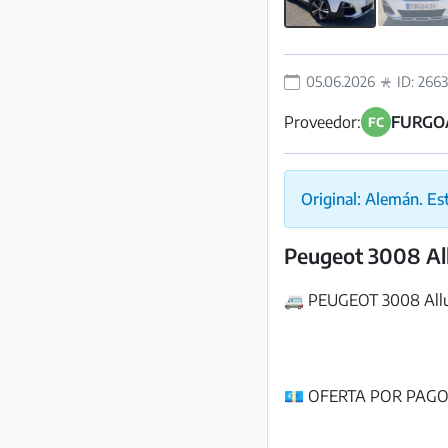
Preguntas
Frecuentes
05.06.2026
ID: 266
Proveedor:
FURGO
FC
Original: Alemán. Es
Peugeot 3008 All
🚐 PEUGEOT 3008 Allu
💶 OFERTA POR PAGO 