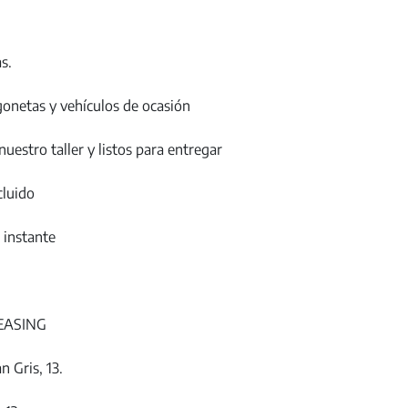
s.
gonetas y vehículos de ocasión
uestro taller y listos para entregar
cluido
 instante
LEASING
n Gris, 13.