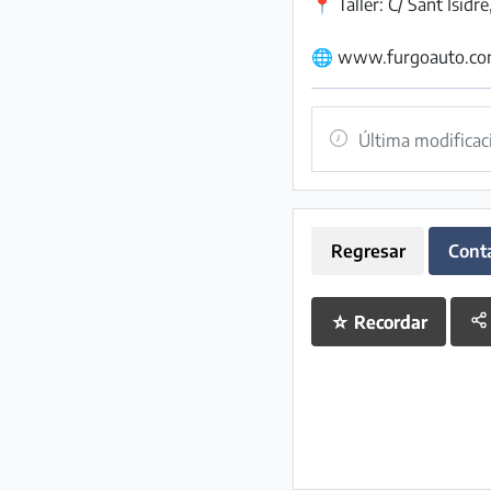
📍 Taller: C/ Sant Isidre,
🌐 www.furgoauto.c
Última modificac
Regresar
Cont
☆
Recordar