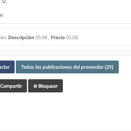
 12.
om
ión:
Descripción
05.08.,
Precio
05.08.
actar
Todas las publicaciones del proveedor (29)
Compartir
⊘
Bloquear