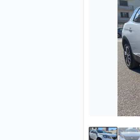
Socio
Premium
Aviso
legal
/
Contacto
Privacidad
Términos
de
uso
Ayuda
y