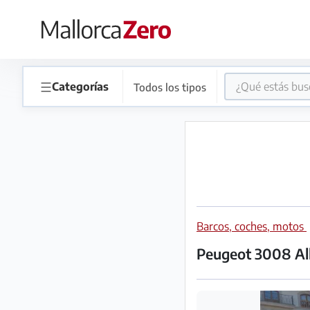
×
Página
☰
Categorías
Todos los tipos
de
inicio
Publicar
anuncio
Tienda
Barcos, coches, motos
Peugeot 3008 All
Iniciar
Registrarse
sesión