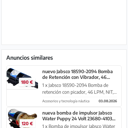
Anuncios similares
nuevo Jabsco 18590-2094 Bomba
de Retención con Vibrador, 46
180 €
LPM, NIT, 24V
1 x Jabsco 18590-2094 Bomba de
retención con picador, 46 LPM, NIT,
24V Nueva versión con pernos de
Accesorios y tecnología náutica
03.08.2026
acero inoxidable duraderos Caudal 46
l/m a 0 m, 28 l/m a 6 m de altura Con
nueva bomba de impulsor Jabsco
Water Puppy 24 Volt 23680-4103
impulsor de nitrilo res...
120 €
bomba de agua sucia
1 x Bomba de impulsor Jabsco Water