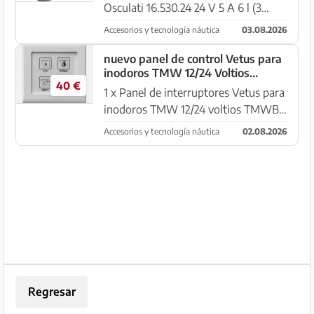
Osculati 16.530.24 24 V 5 A 6 l (3
piezas en stock) Todos los precios
Accesorios y tecnología náutica
03.08.2026
incluyen IVA desde el stock 07500
Manacor, General Barcello 47, envío
nuevo panel de control Vetus para
inodoros TMW 12/24 Voltios
solo a partir de 50,- Euro...
40 €
TMWBP
1 x Panel de interruptores Vetus para
inodoros TMW 12/24 voltios TMWBP
Tipo Panel de control del inodoro a
Accesorios y tecnología náutica
02.08.2026
bordo, adecuado para la serie TM -
PANELES DE CONTROL
ELÉCTRICOS\n\nConfort
preprogramado\n\...
Regresar