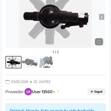
Preguntas
Frecuentes
❯
⛶
1 / 3
03.08.2026
ID: 245783
Proveedor:
User 13560
U1
★
7
☆
Seguir
Original: Alemán. Este anuncio ha sido traducido