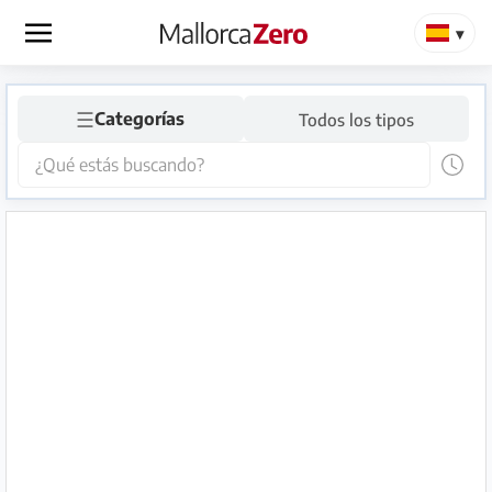
×
☰
Página
Categorías
Todos los tipos
de
inicio
Publicar
anuncio
Tienda
Iniciar
Registrarse
sesión