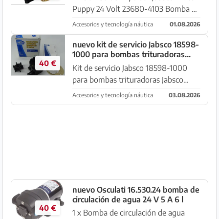
Puppy 24 Volt 23680-4103 Bomba de
agua sucia Jabsco Cachorro de Agua
Accesorios y tecnología náutica
01.08.2026
38 l/min 24 Voltios Bomba universal
Jabsco Bomba de impulsor Bombas
nuevo kit de servicio Jabsco 18598-
1000 para bombas trituradoras
multipropósito Bombas robu...
40 €
Jabsco 18590 y 18692
Kit de servicio Jabsco 18598-1000
para bombas trituradoras Jabsco
18590 y 18692 Todos los precios
Accesorios y tecnología náutica
03.08.2026
incluyen IVA desde el stock 07500
Manacor, General Barcello 47, envío
solo a partir de 50,- Euro de v...
nuevo Osculati 16.530.24 bomba de
circulación de agua 24 V 5 A 6 l
40 €
1 x Bomba de circulación de agua