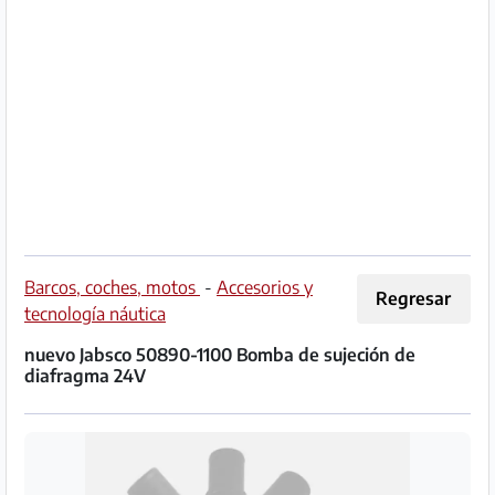
Socio
Premium
Aviso
legal
/
Contacto
Privacidad
Barcos, coches, motos
-
Accesorios y
Regresar
tecnología náutica
Términos
nuevo Jabsco 50890-1100 Bomba de sujeción de
de
diafragma 24V
uso
Ayuda
y