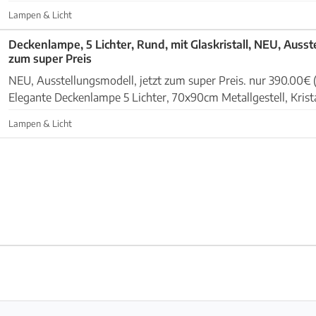
weisser Farbe, Kristallteile aus Glas, trans...
Lampen & Licht
Deckenlampe, 5 Lichter, Rund, mit Glaskristall, NEU, Ausst
zum super Preis
NEU, Ausstellungsmodell, jetzt zum super Preis. nur 390.00€
Elegante Deckenlampe 5 Lichter, 70x90cm Metallgestell, Kristallteile aus Glas und
in verschiedenen Formen, teilweise mit...
Lampen & Licht