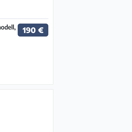
odell,
190 €