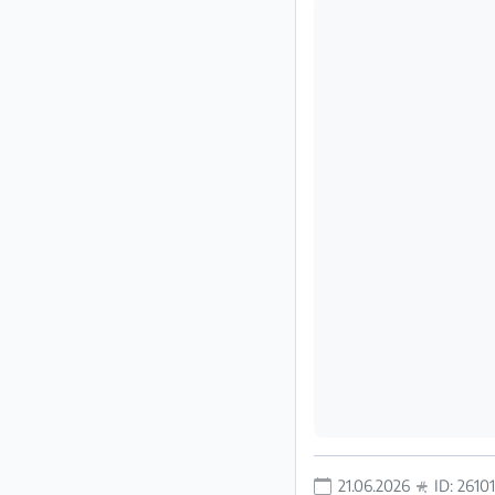
Impressum
/
Kontakt
Datenschutz
Nutzungsbedingungen
Hilfe
&
FAQ
21.06.2026
ID: 2610