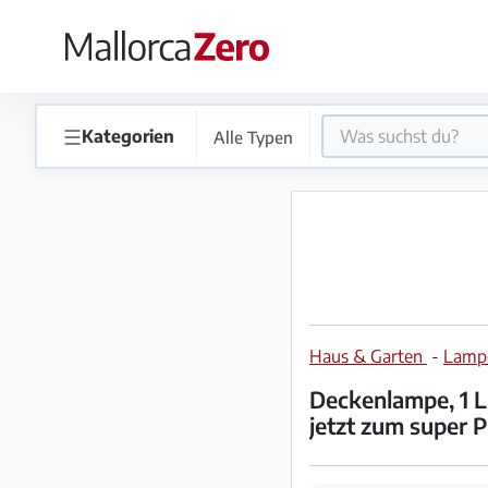
×
Startseite
☰
Kategorien
Alle Typen
Anzeige
aufgeben
Shop
Haus & Garten
-
Lampe
Login
Registrieren
Deckenlampe, 1 Li
jetzt zum super P
Premium
Partner