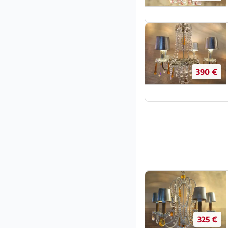
390 €
325 €