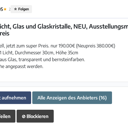
05
★
2
☆
Folgen
cht, Glas und Glaskristalle, NEU, Ausstellungsm
reis
l, jetzt zum super Preis. nur 190.00€ (Neupreis 380.00€)
1 Licht, Durchmesser 30cm, Höhe 35cm
e aus Glas, transparent und bernsteinfarben.
he angepasst werden.
t aufnehmen
Alle Anzeigen des Anbieters (16)
eilen
⊘
Blockieren