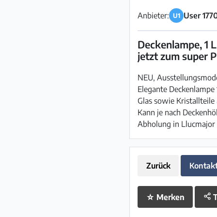
Anbieter:
User 177
U1
Deckenlampe, 1 Li
jetzt zum super P
NEU, Ausstellungsmodel
Elegante Deckenlampe 
Glas sowie Kristallteil
Kann je nach Deckenhö
Abholung in Llucmajor
Zurück
Kontak
☆
Merken
T