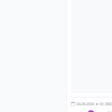
Impressum
/
Kontakt
Datenschutz
Nutzungsbedingungen
Hilfe
&
FAQ
04.06.2026
ID: 266