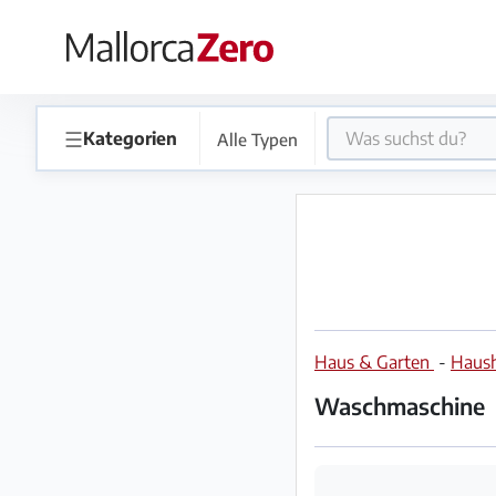
×
Startseite
☰
Kategorien
Alle Typen
Anzeige
aufgeben
Shop
Haus & Garten
-
Haush
Login
Registrieren
Waschmaschine
Premium
Partner