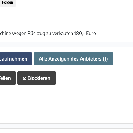
☆
Folgen
hine wegen Rückzug zu verkaufen 180,- Euro
t aufnehmen
Alle Anzeigen des Anbieters (1)
eilen
⊘
Blockieren