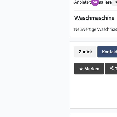
Anbieter:
saliere
SA
Waschmaschine
Neuwertige Waschmasc
Zurück
Kontak
☆
Merken
T