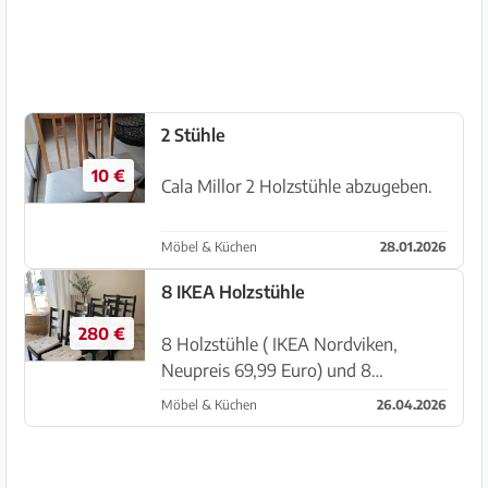
leichte Geb...
2 Stühle
10 €
Cala Millor 2 Holzstühle abzugeben.
Möbel & Küchen
28.01.2026
8 IKEA Holzstühle
280 €
8 Holzstühle ( IKEA Nordviken,
Neupreis 69,99 Euro) und 8
Stuhlkissen ( IKEA Justina , Neupreis
Möbel & Küchen
26.04.2026
9,00 Euro), neuwertig ( 1 Jahr alt),
Preis pro Stuhl: 35,00 Euro,
Abholung: Carrer Chopin 3, in 7639