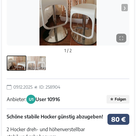
❯
⛶
1 / 2
09.12.2025
ID: 258904
Anbieter:
User 10916
U1
☆
Folgen
Schöne stabile Hocker günstig abzugeben!
80 €
2 Hocker dreh- und höhenverstellbar