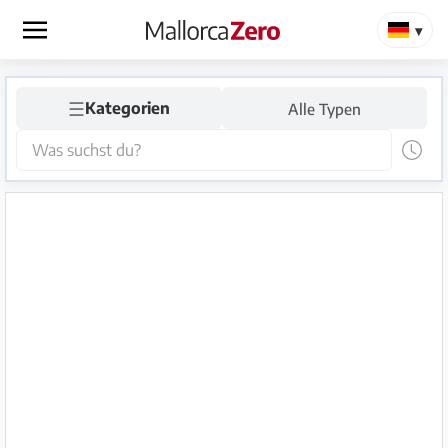
×
☰
Startseite
Kategorien
Alle Typen
Anzeige
aufgeben
Shop
Login
Registrieren
Premium
Partner