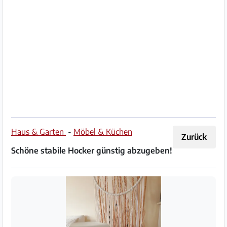
Impressum
/
Kontakt
Datenschutz
Nutzungsbedingungen
Hilfe
Haus & Garten
-
Möbel & Küchen
Zurück
&
Schöne stabile Hocker günstig abzugeben!
FAQ