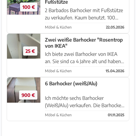
Fußstütze
100 €
2 Barbados Barhocker mit Fußstütze
zu verkaufen. Kaum benutzt. 100
Euro für beide. Abholung in Porreres
Möbel & Küchen
22.05.2026
Zwei weiße Barhocker "Rosentrop
von IKEA"
25 €
Ich biete zwei Barhocker von IKEA
an. Sie sind ca 4 Jahre alt und haben
leichte Gebrauchsspuren, aber sind
Möbel & Küchen
15.04.2026
recht gut in Schuss. Ich gebe sie
zusammen für 50€ ab oder einzeln
6 Barhocker (weiß/Alu)
pro Stück für 30€. Sie kön...
900 €
Ich möchte sechs Barhocker
(Weiß/Alu) verkaufen. Die Barhocker
werden nur zusammen abgegeben
Möbel & Küchen
01.11.2025
und müssen in Port d’Andratx
abgeholt werden. Die Hocker sind in
einem guten Zustand und weisen