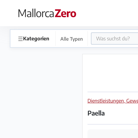
×
Startseite
☰
Kategorien
Alle Typen
Anzeige
aufgeben
Shop
Dienstleistungen, Ge
Login
Registrieren
Paella
Premium
Partner