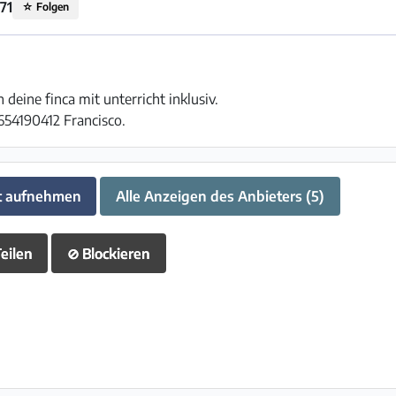
71
☆
Folgen
 deine finca mit unterricht inklusiv.
54190412 Francisco.
t aufnehmen
Alle Anzeigen des Anbieters (5)
eilen
⊘
Blockieren