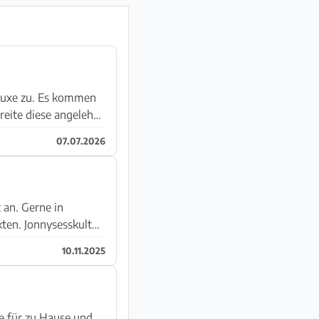
eluxe zu. Es kommen
reite diese angelehnt
07.07.2026
 an. Gerne in
ten. Jonnysesskultur
10.11.2025
e für zu Hause und