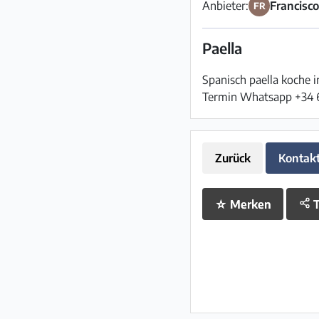
Anbieter:
Francisco
FR
Paella
Spanisch paella koche in
Termin Whatsapp +34 6
Zurück
Kontak
☆
Merken
T