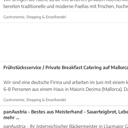
bereiten traditionelle und moderne Paellas mit frischen, hoch
✅ Service auf der gesamten Insel Mallo...
Gastronomie, Shopping & Einzelhandel
Frühstücksservice / Private Breakfast Catering auf Mallorc
Wir sind eine deutsche Firma und arbeiten im Juni mit einem 
6–8 Personen aus einem Haus in Maioris Decima (Mallorca). D
jemanden, der punktuell einen Frühstücksser...
Gastronomie, Shopping & Einzelhandel
panAustria - Bestes aus Meisterhand - Sauerteigbrot, Leb
mehr ...
panAustria - Ihr österreichischer Bäckermeister in Llucmajor Gleich neben dem