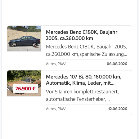
Mercedes Benz C180K, Baujahr
2005, ca.260.000 km
Mercedes Benz C180K, Baujahr 2005,
ca.260.000 km,spanische Zulassung,
ITV bis Oktober 2026,Fahrbereit wird
Autos, PKW
06.08.2026
auf Grund des Alters als
Ersatzteilspender ohne Garantie oder
Mercedes 107 Bj. 80, 160.000 km,
Automatik, Klima, Leder, mit
Gewährleistung verkauft.Keine R...
26.900 €
Wertgutachten 2, nur zwei
Vor 5 Jahren komplett restauriert,
Vorbesitzer
automatische Fensterheber,
Coloverglasung, Becker-Radio,
Autos, PKW
12.06.2026
Tempomat, Zentralverriegelung,
Standort: Nahe Palma