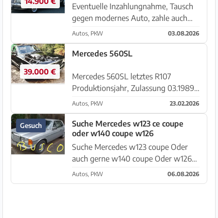
14.900 €
Eventuelle Inzahlungnahme, Tausch
gegen modernes Auto, zahle auch
auf. Automatikgetriebe, Klima
Autos, PKW
03.08.2026
Automatik, elektrische Sitze,
Colorscheiben, ABS,
Mercedes 560SL
Anhängerkupplung eingetragen etc.
39.000 €
Es hat spanisc...
Mercedes 560SL letztes R107
Produktionsjahr, Zulassung 03.1989
in Californien Californien Auto, triple
Autos, PKW
23.02.2026
black, Originallack mit den goldenen
Pinstripes kein Rost, unfallfrei,
Suche Mercedes w123 ce coupe
Gesuch
oder w140 coupe w126
gepflegt alle Kilomete...
Suche Mercedes w123 coupe Oder
auch gerne w140 coupe Oder w126
coupe
Autos, PKW
06.08.2026