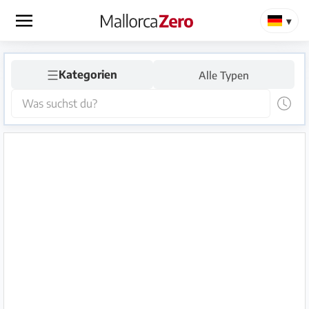
×
☰
Startseite
Kategorien
Alle Typen
Anzeige
aufgeben
Shop
Login
Registrieren
Premium
Partner