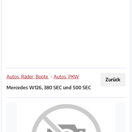
Impressum
/
Kontakt
Datenschutz
Nutzungsbedingungen
Hilfe
Autos, Räder, Boote
-
Autos, PKW
Zurück
&
Mercedes W126, 380 SEC und 500 SEC
FAQ