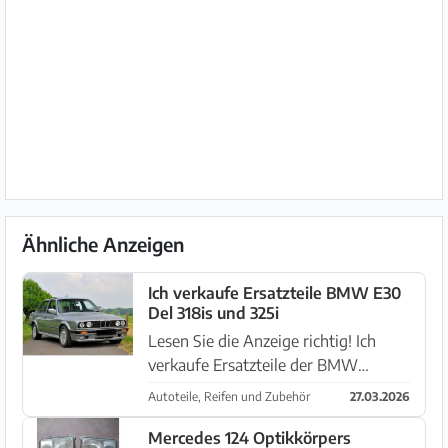
Ähnliche Anzeigen
Ich verkaufe Ersatzteile BMW E30
Del 318is und 325i
Lesen Sie die Anzeige richtig! Ich
verkaufe Ersatzteile der BMW
Karosserie E30. Ich verkaufe
Autoteile, Reifen und Zubehör
27.03.2026
Ersatzteile von BMW E30 Ich habe
Ersatzteile der Motormodule 318IS
Mercedes 124 Optikkörpers