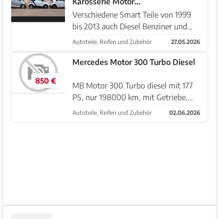
Karosserie Motor
Innenausstattung
Verschiedene Smart Teile von 1999
bis 2013 auch Diesel Benziner und
MHD zu verkaufen Wenn Teile
Autoteile, Reifen und Zubehör
27.05.2026
benötigt werden einfach ein
Whatsapp an +34 62290049 senden.
Mercedes Motor 300 Turbo Diesel
Bitte das Teil angeben am besten ein
850 €
F...
MB Motor 300 Turbo diesel mit 177
PS, nur 198000 km, mit Getriebe,
aus einem W210 Baujahr 98. Top!
Autoteile, Reifen und Zubehör
02.06.2026