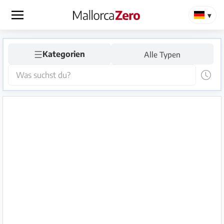
×
☰
Startseite
Kategorien
Alle Typen
Anzeige
aufgeben
Shop
Login
Registrieren
Premium
Partner