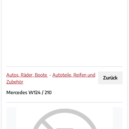
Impressum
/
Kontakt
Datenschutz
Nutzungsbedingungen
Hilfe
Autos, Räder, Boote
-
Autoteile, Reifen und
Zurück
&
Zubehör
FAQ
Mercedes W124 / 210