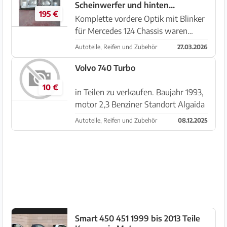
Scheinwerfer und hinten
und 325i und ich habe noch etwas
195 €
Schattierungen von Mercedes 300
Karosse...
Komplette vordere Optik mit Blinker
24V
für Mercedes 124 Chassis waren
Mercedes 300 24V in sehr gutem
Autoteile, Reifen und Zubehör
27.03.2026
Zustand. Hinten Glasschirmen der
klassischen Karosserie Mercedes 124
Volvo 740 Turbo
sind in sehr gutem Zustand. Optis...
10 €
in Teilen zu verkaufen. Baujahr 1993,
motor 2,3 Benziner Standort Algaida
Autoteile, Reifen und Zubehör
08.12.2025
Smart 450 451 1999 bis 2013 Teile