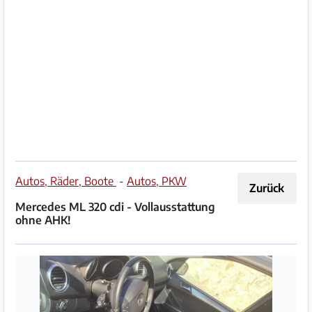
Impressum
/
Kontakt
Datenschutz
Nutzungsbedingungen
Hilfe
Autos, Räder, Boote
-
Autos, PKW
Zurück
&
Mercedes ML 320 cdi - Vollausstattung
FAQ
ohne AHK!