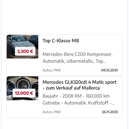
Edelstahl-Paket, Park-Paket,
Rückfahrkamera, Exclusiv-Paket,
Sitzk...
Top C-Klasse MB
3.300 €
Mercedes-Benz C200 Kompressor,
Automatik, silbermetallic, Top
gepflegt, 200.000 KM, Klima, Audio,
Autos, PKW
08.12.2025
Tempomat, Alufelgen, Baujahr 2005,
TÜV/ITV bis 01.2026, spanische
Mercedes GLK320cdi 4 Matic sport
- zum Verkauf auf Mallorca
Nummer, AHK unmontiert, kleine
13.000 €
Delle...
Baujahr - 2008 KM - 160.000 km
Getriebe - Automatik. Kraftstoff -
Diesel. Antrieb - 4MATIC
Autos, PKW
26.11.2025
(Allradantrieb) Farbe - Grau. Zustand
- Ausgezeichnet, gut gepflegt.