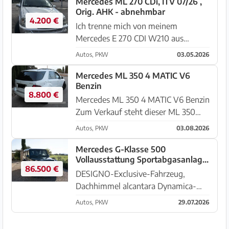
Mercedes ML 270 CDi, ITV 07/26 ,
Orig. AHK - abnehmbar
4.200 €
Ich trenne mich von meinem
Mercedes E 270 CDI W210 aus
Erstzulassung 2004. Ein ehrliches
Autos, PKW
03.05.2026
Auto mit dem legendären 5-Zylinder
Diesel, der für Laufleistung gemacht
Mercedes ML 350 4 MATIC V6
Benzin
ist. Die Eckdaten:Motor/Getriebe:
8.800 €
2.7...
Mercedes ML 350 4 MATIC V6 Benzin
Zum Verkauf steht dieser ML 350
FACELIFT Modell W 164, 272 PS, Bj.
Autos, PKW
03.08.2026
2010 , 199000 km, 19 ZollAluräder,
Sitzheizung, guter Zustand keine
Mercedes G-Klasse 500
Vollausstattung Sportabgasanlage
Unfälle, alles funktionier...
86.500 €
Sitzklima
DESIGNO-Exclusive-Fahrzeug,
Dachhimmel alcantara Dynamica-
schwarz, Distronic-
Autos, PKW
29.07.2026
Abstandstempomat mit Stop&Go-
Stauassistent, Chrom-Paket,