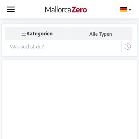
×
☰
Startseite
Kategorien
Alle Typen
Anzeige
aufgeben
Shop
Login
Registrieren
Premium
Partner