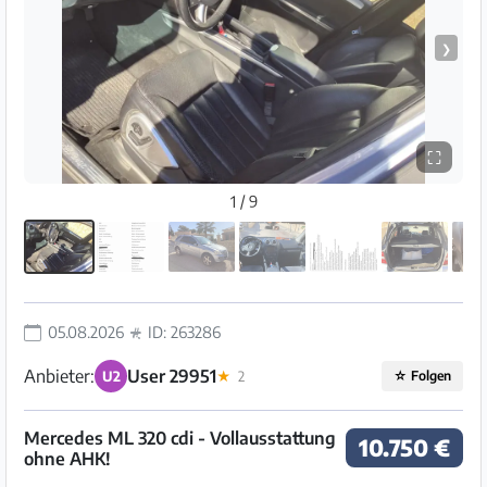
❯
⛶
1 / 9
05.08.2026
ID: 263286
Anbieter:
User 29951
U2
★
2
☆
Folgen
Mercedes ML 320 cdi - Vollausstattung
10.750 €
ohne AHK!