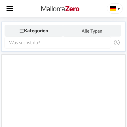
×
☰
Startseite
Kategorien
Alle Typen
Anzeige
aufgeben
Shop
Login
Registrieren
Premium
Partner