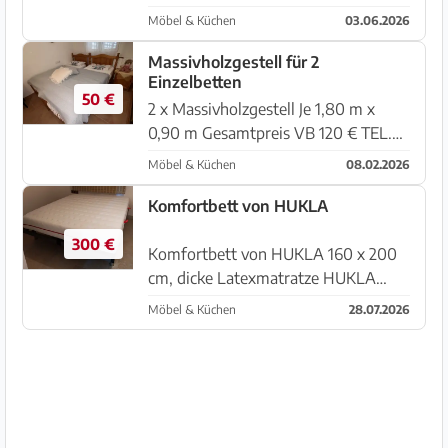
cm inklusive 2 Femira-Lattenrosten
Möbel & Küchen
03.06.2026
und 2 Matratzen. Das Bett befindet
sich in einem sehr guten und
Massivholzgestell für 2
Einzelbetten
gepflegten Zustand und ist sofort
50 €
ein...
2 x Massivholzgestell Je 1,80 m x
0,90 m Gesamtpreis VB 120 € TEL.
0049 179 4675615
Möbel & Küchen
08.02.2026
Komfortbett von HUKLA
300 €
Komfortbett von HUKLA 160 x 200
cm, dicke Latexmatratze HUKLA
Seven Plus SLEEP HARMONY ( NP
Möbel & Küchen
28.07.2026
1000 €) mit rundherum
Reissverschluss fuer einfaches
waschen, dat ganze uff 2 HUKLA 80
x 200 cm ( 500 € pro ...