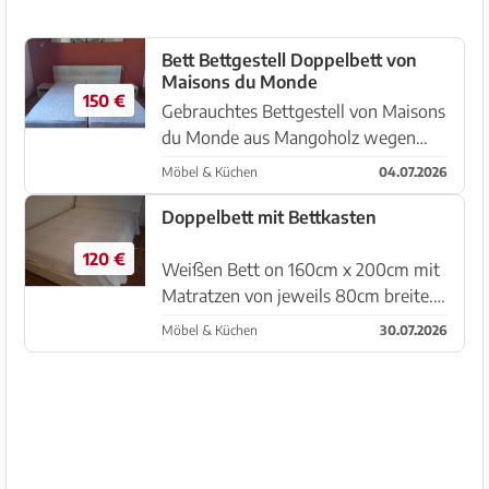
Bett Bettgestell Doppelbett von
Maisons du Monde
150 €
Gebrauchtes Bettgestell von Maisons
du Monde aus Mangoholz wegen
Umzug zu verkaufen, für 2 Matratzen
Möbel & Küchen
04.07.2026
90 x 200 oder 1 Matratze 180 x 200,
ohne Matratzen, ohne Lattenroste In
Doppelbett mit Bettkasten
Sineu WhatsApp 63433423...
120 €
Weißen Bett on 160cm x 200cm mit
Matratzen von jeweils 80cm breite.
Der Kopfbereich ist leicht schräg und
Möbel & Küchen
30.07.2026
lässt sich nach vorne aufklappen. Die
Matratzen liegen einzeln auf
Holzlattenroste. Bett...