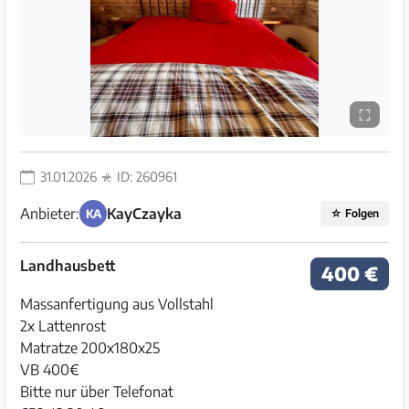
⛶
31.01.2026
ID: 260961
Anbieter:
KayCzayka
KA
☆
Folgen
Landhausbett
400 €
Massanfertigung aus Vollstahl
2x Lattenrost
Matratze 200x180x25
VB 400€
Bitte nur über Telefonat