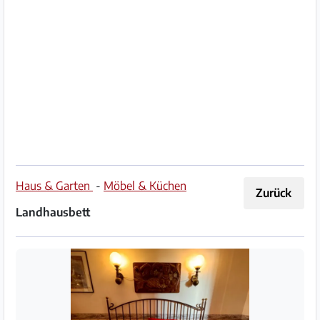
Impressum
/
Kontakt
Datenschutz
Nutzungsbedingungen
Hilfe
Haus & Garten
-
Möbel & Küchen
Zurück
&
Landhausbett
FAQ