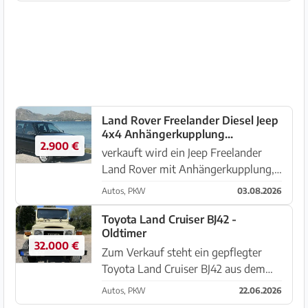
erst 49 Jahre alt Liebhaberfahrzeug
,viele Neuteile . Reifen ,Batteri...
Land Rover Freelander Diesel Jeep
4x4 Anhängerkupplung
2.900 €
Klimaanlage
verkauft wird ein Jeep Freelander
Land Rover mit Anhängerkupplung,
Klimaanlage, Sitzheizung, elektrische
Autos, PKW
03.08.2026
Fensterheber, Zentralverriegelung.
Baujahr 6/2004, 112 PS, 385.000
Toyota Land Cruiser BJ42 -
Oldtimer
Kilometer , 5türig, schwa...
32.000 €
Zum Verkauf steht ein gepflegter
Toyota Land Cruiser BJ42 aus dem
Jahr 1982, einer der begehrtesten
Autos, PKW
22.06.2026
klassischen Geländewagen von