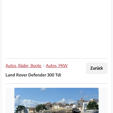
Impressum
/
Kontakt
Datenschutz
Nutzungsbedingungen
Hilfe
Autos, Räder, Boote
-
Autos, PKW
Zurück
&
Land Rover Defender 300 Tdi
FAQ