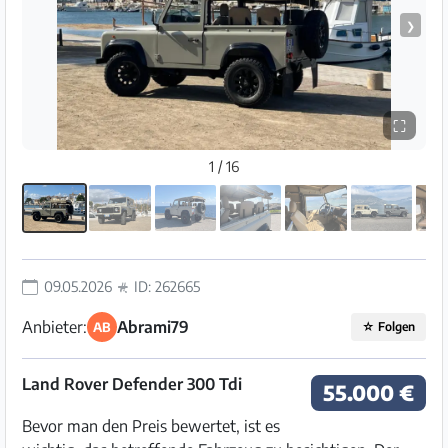
❯
⛶
1 / 16
09.05.2026
ID: 262665
Anbieter:
Abrami79
AB
☆
Folgen
Land Rover Defender 300 Tdi
55.000 €
Bevor man den Preis bewertet, ist es