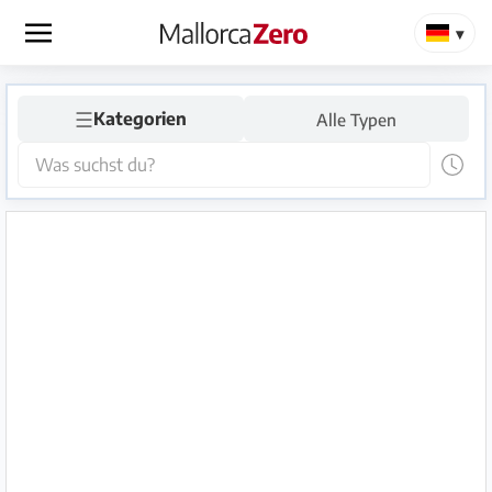
×
☰
Startseite
Kategorien
Alle Typen
Anzeige
aufgeben
Shop
Login
Registrieren
Premium
Partner