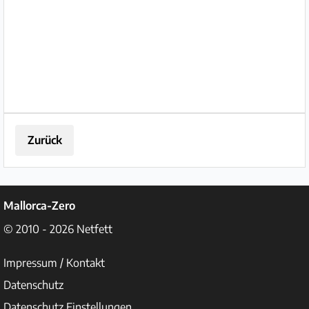
Toyota. Fahrzeugdaten *
Erstzulassung: 01.07.1982 * Motor:
Diese...
Zurück
Mallorca-Zero
© 2010 - 2026
Netfett
Impressum / Kontakt
Datenschutz
Datenschutz Einstellungen