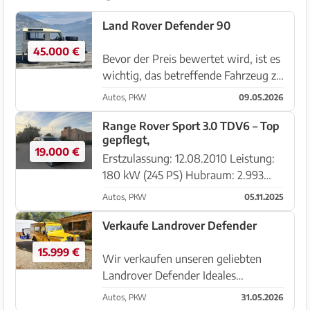
Land Rover Defender 90
45.000 €
Bevor der Preis bewertet wird, ist es
wichtig, das betreffende Fahrzeug zu
besichtigen. Wundervoller Defender
Autos, PKW
09.05.2026
90 aus dem Jahr 1992. Karosserie,
Mechanik und Innenraum wurden
Range Rover Sport 3.0 TDV6 – Top
gepflegt,
restauriert. Die Karosse...
19.000 €
Erstzulassung: 12.08.2010 Leistung:
180 kW (245 PS) Hubraum: 2.993
cm³ Kraftstoffart: Diesel Getriebe:
Autos, PKW
05.11.2025
Automatik Kilometerstand: 125000
Farbe: Schwarz Fahrzeugtyp:
Verkaufe Landrover Defender
Geländewagen / SUV Sitzplätze: 5
15.999 €
Tür...
Wir verkaufen unseren geliebten
Landrover Defender Ideales
Showfahrzeug ideal fuer zum Strand
Autos, PKW
31.05.2026
fahren ect. Baujahr 31.01.1977 Also