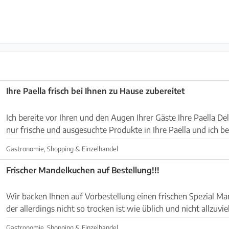
Ihre Paella frisch bei Ihnen zu Hause zubereitet
Ich bereite vor Ihren und den Augen Ihrer Gäste Ihre Paella D
nur frische und ausgesuchte Produkte in Ihre Paella und ich be
an das spanische Original zu. Natü...
Gastronomie, Shopping & Einzelhandel
Frischer Mandelkuchen auf Bestellung!!!
Wir backen Ihnen auf Vorbestellung einen frischen Spezial Mandelkuchen ( Gato ) ,
der allerdings nicht so trocken ist wie üblich und nicht allzuvi
angegeben enthalten ist - dennoch süss ...
Gastronomie, Shopping & Einzelhandel