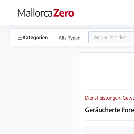
×
Startseite
☰
Kategorien
Alle Typen
Anzeige
aufgeben
Shop
Dienstleistungen, Ge
Login
Registrieren
Geräucherte Fore
Premium
Partner