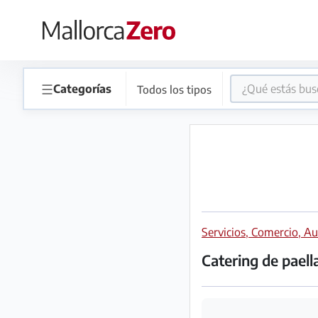
×
Página
☰
Categorías
Todos los tipos
de
inicio
Publicar
anuncio
Tienda
Servicios, Comercio, 
Catering de paell
Iniciar
Registrarse
sesión