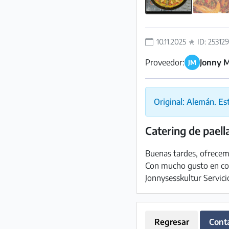
Preguntas
Frecuentes
10.11.2025
ID: 253129
Proveedor:
Jonny M
JM
Original: Alemán. Es
Catering de paell
Buenas tardes, ofrecemo
Con mucho gusto en com
Jonnysesskultur Servici
Regresar
Cont