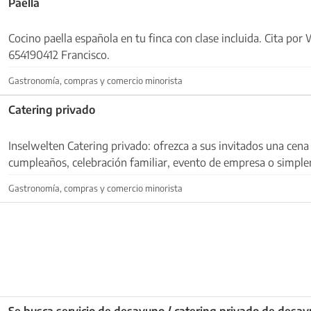
Paella
Cocino paella española en tu finca con clase incluida. Cita po
654190412 Francisco.
Gastronomía, compras y comercio minorista
Catering privado
Inselwelten Catering privado: ofrezca a sus invitados una cena
cumpleaños, celebración familiar, evento de empresa o simpl
velada en casa. Además, ofrezco vinos pre...
Gastronomía, compras y comercio minorista
Se busca servicio de desayuno / catering privado de desa