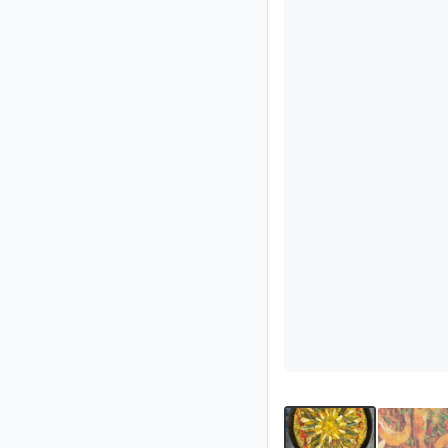
Socio
Premium
Aviso
legal
/
Contacto
Privacidad
Términos
de
uso
Ayuda
y