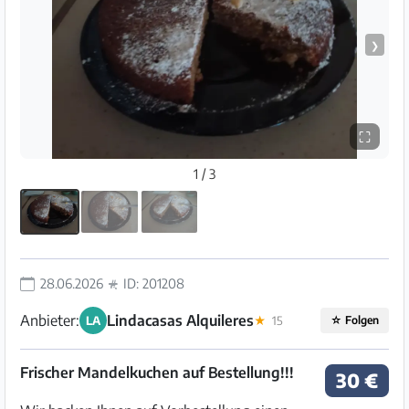
❯
⛶
1 / 3
28.06.2026
ID: 201208
Anbieter:
Lindacasas Alquileres
LA
★
15
☆
Folgen
Frischer Mandelkuchen auf Bestellung!!!
30 €