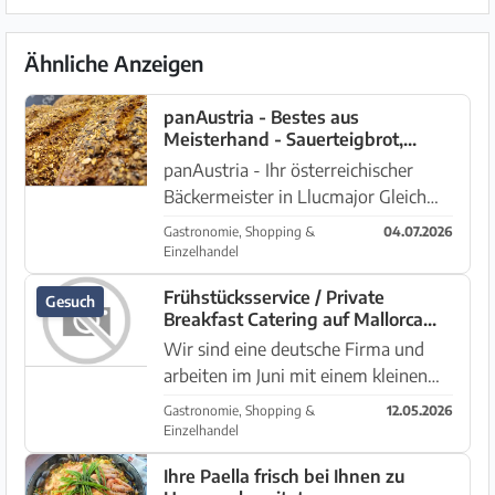
Ähnliche Anzeigen
panAustria - Bestes aus
Meisterhand - Sauerteigbrot,
Leberkas und vieles mehr ...
panAustria - Ihr österreichischer
Bäckermeister in Llucmajor Gleich
neben dem Müller Drogeriemarkt
Gastronomie, Shopping &
04.07.2026
finden Sie unsere Bäckerei mit
Einzelhandel
Sitzgelegenheiten. Wir bieten täglich
Frühstücksservice / Private
Gesuch
frisch Gebackenes vom Brot üb...
Breakfast Catering auf Mallorca
gesucht
Wir sind eine deutsche Firma und
arbeiten im Juni mit einem kleinen
Team von ca. 6–8 Personen aus
Gastronomie, Shopping &
12.05.2026
einem Haus in Maioris Decima
Einzelhandel
(Mallorca). Dafür suchen wir
Ihre Paella frisch bei Ihnen zu
jemanden, der punktuell einen