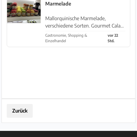
Marmelade
großes Sortiment an lokalen
Produkt...
Mallorquinische Marmelade,
verschiedene Sorten. Gourmet Cala
Ratjada Avenida Cala Agulla 35.
Gastronomie, Shopping &
vor 22
07590. Cala Ratjada. Baleares
Einzelhandel
Std.
Öffnungszeiten: Montag bis
Sonntag. Keine Mittagspause. Info:
WhatsApp +3...
Zurück