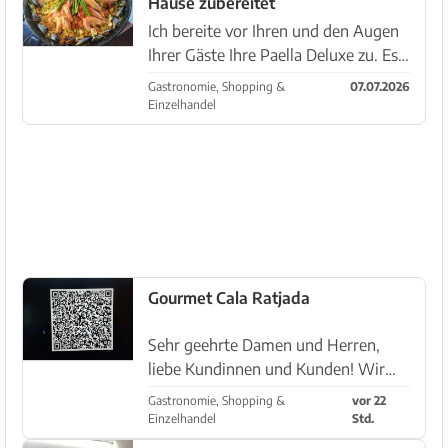
Hause zubereitet
Frühstücksser...
Ich bereite vor Ihren und den Augen
Ihrer Gäste Ihre Paella Deluxe zu. Es
kommen nur frische und
Gastronomie, Shopping &
07.07.2026
ausgesuchte Produkte in Ihre Paella
Einzelhandel
und ich bereite diese angelehnt an
das spanische Original zu. Natü...
Gourmet Cala Ratjada
Sehr geehrte Damen und Herren,
liebe Kundinnen und Kunden! Wir
laden Sie ein, das Geschäft für
Gastronomie, Shopping &
vor 22
regionale Produkte Gourmet Cala
Einzelhandel
Std.
Ratjada zu besuchen! Vorrätig ist ein