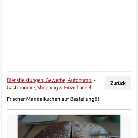
Impressum
/
Kontakt
Datenschutz
Nutzungsbedingungen
Hilfe
Dienstleistungen, Gewerbe, Autonomo
-
Zurück
&
Gastronomie, Shopping & Einzelhandel
FAQ
Frischer Mandelkuchen auf Bestellung!!!