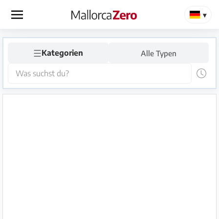
×
☰
Startseite
Kategorien
Alle Typen
Anzeige
aufgeben
Shop
Login
Registrieren
Premium
Partner