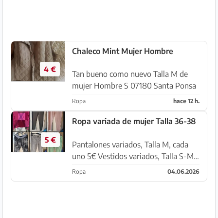
Chaleco Mint Mujer Hombre
4 €
Tan bueno como nuevo Talla M de
mujer Hombre S 07180 Santa Ponsa
Ropa
hace 12 h.
Ropa variada de mujer Talla 36-38
5 €
Pantalones variados, Talla M, cada
uno 5€ Vestidos variados, Talla S-M,
entre 10-20€ Chaquetas variadas,
Ropa
04.06.2026
Talla M, entre 7-20€ Cárdigans & Co,
Talla M, entre 4-8€ Prendas
abrigadas y accesorios: Je...