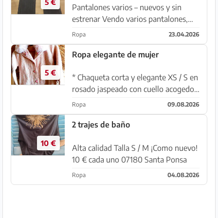
5 €
Pantalones varios – nuevos y sin
estrenar Vendo varios pantalones,
todos nuevos y sin estrenar. Ideal
Ropa
23.04.2026
para el día a día, tiempo libre o
trabajo. Detalles: Varios modelos
Ropa elegante de mujer
disponibles Nuevos y sin e...
5 €
* Chaqueta corta y elegante XS / S en
rosado jaspeado con cuello acogedor
por solo 10 € * Bufanda larga y ancha
Ropa
09.08.2026
en beige con adorno de cuentas.
Maravillosamente calentita por 5 € *
2 trajes de baño
Vestido largo M e...
10 €
Alta calidad Talla S / M ¡Como nuevo!
10 € cada uno 07180 Santa Ponsa
Ropa
04.08.2026