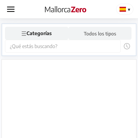
×
☰
Página
Categorías
Todos los tipos
de
inicio
Publicar
anuncio
Tienda
Iniciar
Registrarse
sesión