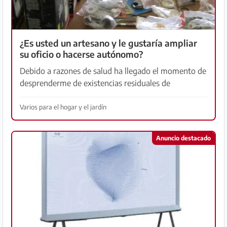
¿Es usted un artesano y le gustaría ampliar
su oficio o hacerse autónomo?
Debido a razones de salud ha llegado el momento de
desprenderme de existencias residuales de
productos de seguridad mecánica para puertas y
ventanas, así como de técnica de cierre en general.
Varios para el hogar y el jardín
La mayor...
Anuncio destacado