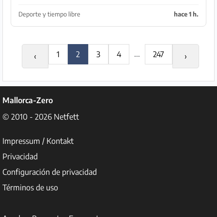
talla L Caja y bolsa incluidas Recogida solo en Son
Serra de Marina
Deporte y tiempo libre
hace 1 h.
...
1
2
3
4
247
‹
›
Mallorca-Zero
© 2010 - 2026
Netfett
Impressum / Kontakt
Privacidad
Configuración de privacidad
Términos de uso