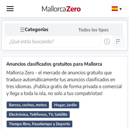
×
☰
Categorías
Todos los tipos
Página
de
inicio
Publicar
Anuncios clasificados gratuitos para Mallorca
anuncio
Mallorca Zero - el mercado de anuncios gratuito que
traduce automáticamente tus anuncios clasificados en
Tienda
tres idiomas. ¡Publica gratis de forma privada o comercial
y llega a toda la isla, no solo a tus compatriotas!
Barcos, coches, motos
Hogar, Jardin
Iniciar
Registrarse
Electrónica, Teléfonos, TV, Satélite
sesión
Tiempo libre, Pasatiempo y Deporte