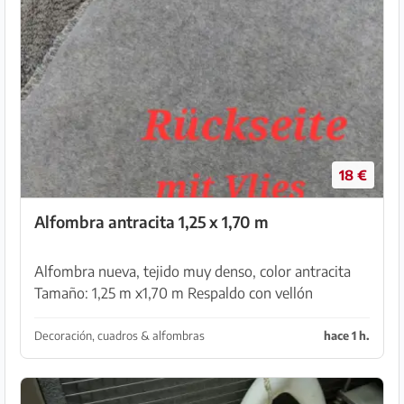
18 €
Alfombra antracita 1,25 x 1,70 m
Alfombra nueva, tejido muy denso, color antracita
Tamaño: 1,25 m x1,70 m Respaldo con vellón
Recogida en Sa Coma ( ya enrollado y embalado )
Pero se puede ver
Decoración, cuadros & alfombras
hace 1 h.