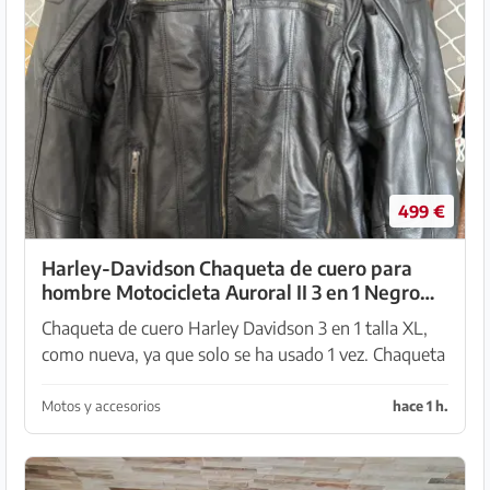
499 €
Harley-Davidson Chaqueta de cuero para
hombre Motocicleta Auroral II 3 en 1 Negro
98003-21EM
Chaqueta de cuero Harley Davidson 3 en 1 talla XL,
como nueva, ya que solo se ha usado 1 vez. Chaqueta
softshell nunca usada Recogida en Son Serra de
Marina
Motos y accesorios
hace 1 h.