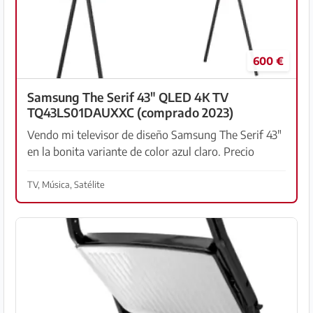
600 €
Samsung The Serif 43" QLED 4K TV
TQ43LS01DAUXXC (comprado 2023)
Vendo mi televisor de diseño Samsung The Serif 43"
en la bonita variante de color azul claro. Precio
nuevo entonces: 1.200 € ✅ Resolución QLED 4K
UHD, diseño icónico (Ronan & Erwan Bouroullec) ✅
TV, Música, Satélite
Per...