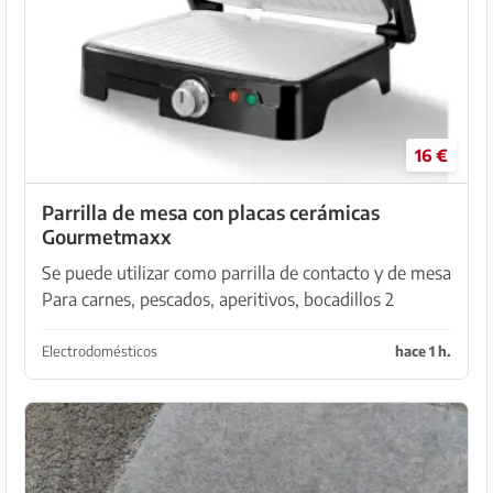
16 €
Parrilla de mesa con placas cerámicas
Gourmetmaxx
Se puede utilizar como parrilla de contacto y de mesa
Para carnes, pescados, aperitivos, bocadillos 2
grandes placas de parrilla con innovador
revestimiento cerámico antiadherente Con
Electrodomésticos
hace 1 h.
instruccion...