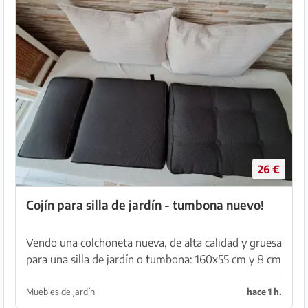
26 €
Cojín para silla de jardín - tumbona nuevo!
Vendo una colchoneta nueva, de alta calidad y gruesa
para una silla de jardín o tumbona: 160x55 cm y 8 cm
de grosor. Respaldo 56 cm, sección de la cabeza 34
cm, asiento 70 cm. Plegable. Fundas de cojí...
Muebles de jardín
hace 1 h.