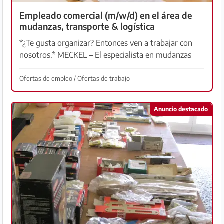
Empleado comercial (m/w/d) en el área de
mudanzas, transporte & logística
*¿Te gusta organizar? Entonces ven a trabajar con
nosotros.* MECKEL – El especialista en mudanzas
para Mallorca acompaña desde hace más de 30 años
a personas en su mudanza entre Alemania y
Ofertas de empleo / Ofertas de trabajo
Mallorca....
Anuncio destacado