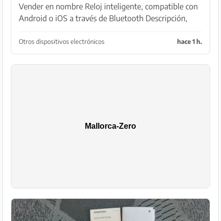
Vender en nombre Reloj inteligente, compatible con
Android o iOS a través de Bluetooth Descripción,
cable, 2 pulseras rosa + negra etc disponibles, todas
en embalaje original, ver fotos
Otros dispositivos electrónicos
hace 1 h.