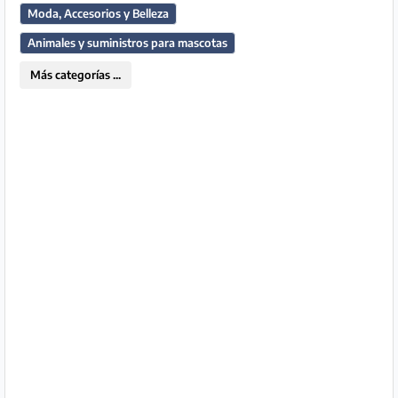
Moda, Accesorios y Belleza
Socio
Animales y suministros para mascotas
Premium
Más categorías ...
Aviso
legal
/
Contacto
Privacidad
Términos
de
uso
Ayuda
y