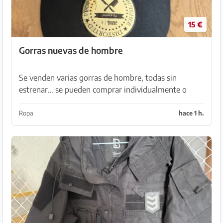
15 €
Gorras nuevas de hombre
Se venden varias gorras de hombre, todas sin
estrenar… se pueden comprar individualmente o
juntas 15€ por gorra, 50€ juntas Recogida en Son
Serra de Marina
Ropa
hace 1 h.