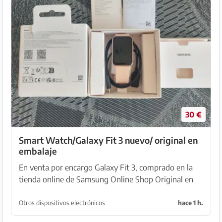
30 €
Smart Watch/Galaxy Fit 3 nuevo/ original en
embalaje
En venta por encargo Galaxy Fit 3, comprado en la
tienda online de Samsung Online Shop Original en
embalaje, con factura 2 años de garantía desde la
fecha de compra
Otros dispositivos electrónicos
hace 1 h.