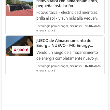
Fotovoltaica con almacenamiento,
pequeña instalación
Fotovoltaica - electricidad mientras
brilla el sol - y aún más allá Pequeñas
instalaciones hasta 2000 vatios, con
Tecnología para el hogar, piscinas y
13.06.2026
o sin almacenamiento, adaptadas a
energía (solar)
su factura eléctrica. 🔴 Ofertas: 👉
JUEGO de Almacenamiento de
2.000 W ➡️ 3.500...
Energía NUEVO – MG Energy
4.900 €
Systems
Vendo un juego de almacenamiento
de energía completamente nuevo y
sin usar, ideal para: ⚡ Soluciones de
Tecnología para el hogar, piscinas y
02.08.2026
almacenamiento de energía ⚡
energía (solar)
Aplicaciones industriales ⚡ Marino /
Barco 💥 ¡Listo para usar de in...