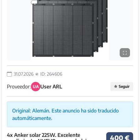
Preguntas
Frecuentes
⛶
31.07.2026
ID: 264606
Proveedor:
User ARL
UA
☆
Seguir
Original: Alemán. Este anuncio ha sido traducido
automáticamente.
4x Anker solar 225W. Excelente
400 €