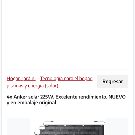
Socio
Premium
Aviso
legal
/
Contacto
Privacidad
Hogar, Jardin
-
Tecnología para el hogar,
Regresar
piscinas y energía (solar)
Términos
4x Anker solar 225W. Excelente rendimiento. NUEVO
de
y en embalaje original
uso
Ayuda
y