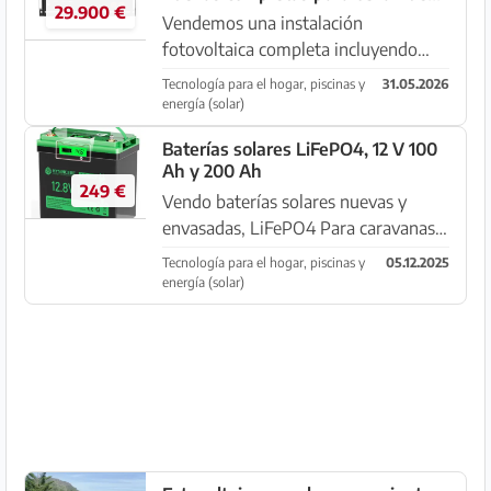
SunPower....
29.900 €
!!!
Vendemos una instalación
fotovoltaica completa incluyendo
todos los componentes NUEVA Incl.
Tecnología para el hogar, piscinas y
31.05.2026
acumulador de 35 kW etc. Por
energía (solar)
cancelación del cliente. Información
Baterías solares LiFePO4, 12 V 100
ver fotos ... 62 paneles / 7 baterías
Ah y 200 Ah
etc....
249 €
Vendo baterías solares nuevas y
envasadas, LiFePO4 Para caravanas,
campers, tiny houses, barcos Solo en
Tecnología para el hogar, piscinas y
05.12.2025
Mallorca Entrega gratuita Conexión
energía (solar)
posible Garantía