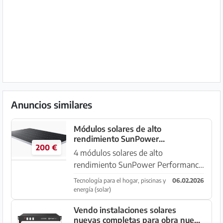
Anuncios similares
Módulos solares de alto
rendimiento SunPower
200 €
Performance 3 Com
4 módulos solares de alto
rendimiento SunPower Performance
3 Com, 415Wp, 20,1%, Umpp 45V,
Tecnología para el hogar, piscinas y
06.02.2026
Impp 9,22A, 2066mm x 998mm,
energía (solar)
resistentes a las sombras, para uso
Vendo instalaciones solares
comercial con 25 años de garantía de
nuevas completas para obra nueva