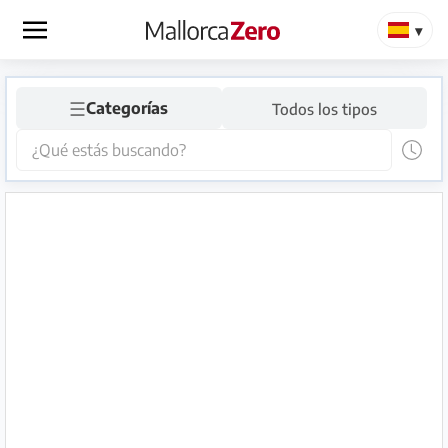
×
☰
Página
Categorías
Todos los tipos
de
inicio
Publicar
anuncio
Tienda
Iniciar
Registrarse
sesión