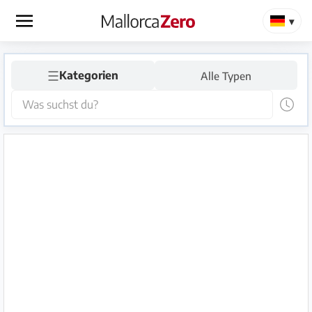
×
☰
Startseite
Kategorien
Alle Typen
Anzeige
aufgeben
Shop
Login
Registrieren
Premium
Partner