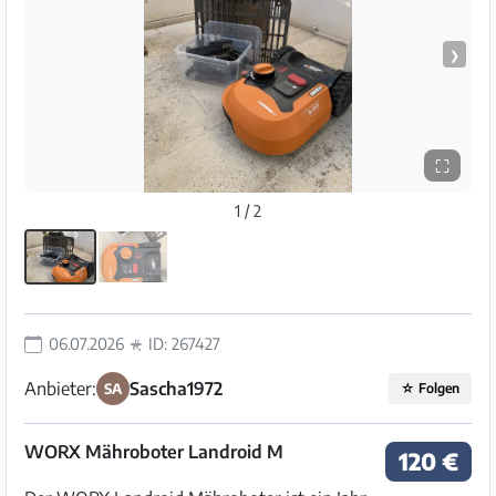
❯
⛶
1 / 2
06.07.2026
ID: 267427
Anbieter:
Sascha1972
SA
☆
Folgen
WORX Mähroboter Landroid M
120 €