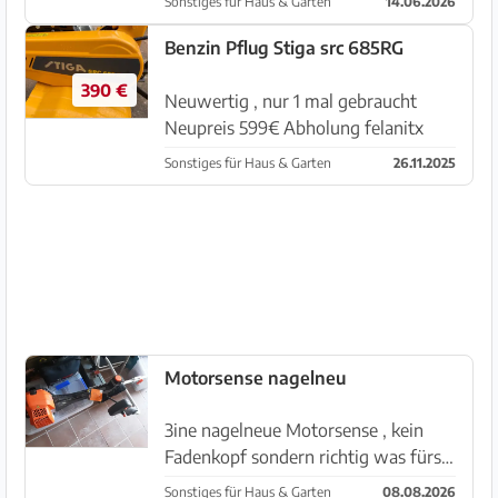
Sonstiges für Haus & Garten
14.06.2026
Benzin Pflug Stiga src 685RG
390 €
Neuwertig , nur 1 mal gebraucht
Neupreis 599€ Abholung felanitx
Sonstiges für Haus & Garten
26.11.2025
Motorsense nagelneu
3ine nagelneue Motorsense , kein
Fadenkopf sondern richtig was fürs
Gebüsch , zu verkaufen, wir wohnen
Sonstiges für Haus & Garten
08.08.2026