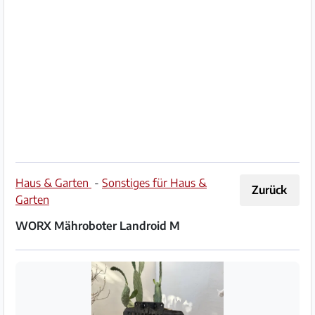
Impressum
/
Kontakt
Datenschutz
Nutzungsbedingungen
Hilfe
Haus & Garten
-
Sonstiges für Haus &
Zurück
&
Garten
FAQ
WORX Mähroboter Landroid M