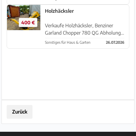
bei Cales de Mallorca
Holzhäcksler
400 €
Verkaufe Holzhäcksler, Benziner
Garland Chopper 780 QG Abholung
in Manacor 015156930925
Sonstiges für Haus & Garten
26.07.2026
Zurück