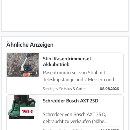
Ähnliche Anzeigen
Stihl Rasentrimmerset ,
Akkubetrieb
Rasentrimmerset von Stihl mit
Teleskopstange und 2 Messern und
Akku zu verkaufen, wir wohnen bei
Sonstiges für Haus & Garten
08.08.2026
Cales de Mallorca
Schredder Bosch AXT 25D
150 €
Schredder von Bosch AXT 25 D,
gebraucht zu verkaufen (Nähe
Santanyi) Movil 693742433