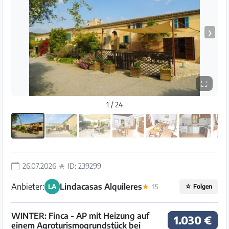
❯
⛶
1 / 24
26.07.2026
ID: 239299
Anbieter:
Lindacasas Alquileres
LA
★
15
☆
Folgen
WINTER: Finca - AP mit Heizung auf
1.030 €
einem Agroturismogrundstück bei