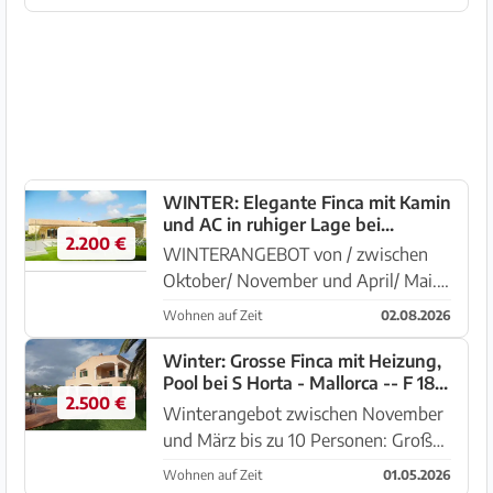
separaten Häusern und 2 Pools bei
Manacor. Das komplett eingezäunte
Grundstück von mehr als 100.000
m...
WINTER: Elegante Finca mit Kamin
und AC in ruhiger Lage bei
2.200 €
Manacor - F 06 WT
WINTERANGEBOT von / zwischen
Oktober/ November und April/ Mai.
Schönes und modernes Haus auf
Wohnen auf Zeit
02.08.2026
dem Lande mit Pool bei Manacor.
Das ummauerte Grundstück von ca.
Winter: Grosse Finca mit Heizung,
Pool bei S Horta - Mallorca -- F 181
15.000 m2 hat eine schöne Terrasse
2.500 €
WT
m...
Winterangebot zwischen November
und März bis zu 10 Personen: Großes
Landhaus mit grossem Garten und
Wohnen auf Zeit
01.05.2026
Pool in der Nähe von S’Horta mit