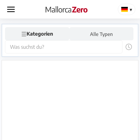
×
☰
Startseite
Kategorien
Alle Typen
Anzeige
aufgeben
Shop
Login
Registrieren
Premium
Partner