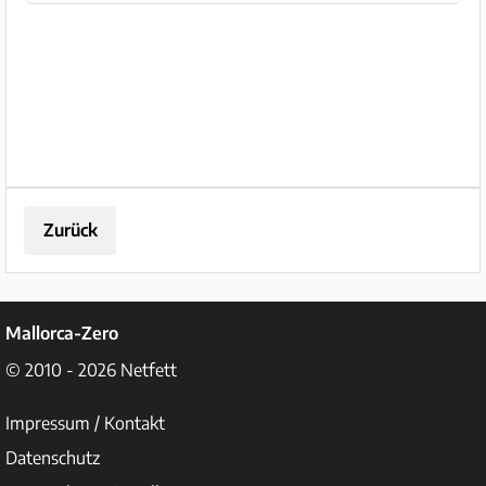
Blick auf die Berge. Es liegt in
Küstennähe auf einem
eingezäumte...
Zurück
Mallorca-Zero
© 2010 - 2026
Netfett
Impressum / Kontakt
Datenschutz