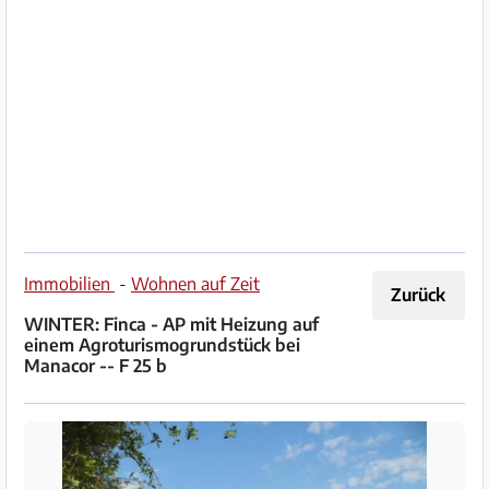
Impressum
/
Kontakt
Datenschutz
Nutzungsbedingungen
Hilfe
Immobilien
-
Wohnen auf Zeit
Zurück
&
WINTER: Finca - AP mit Heizung auf
FAQ
einem Agroturismogrundstück bei
Manacor -- F 25 b