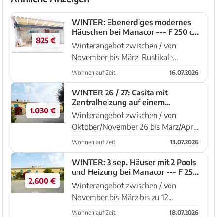
WINTER: Ebenerdiges modernes
Häuschen bei Manacor --- F 250 c
825 €
WT
Winterangebot zwischen / von
November bis März: Rustikale
ebenerdige Finca mit 2
Wohnen auf Zeit
16.07.2026
Gemeinschaftspools, BBQ und
Heizung bei Manacor. Das komplett
WINTER 26 / 27: Casita mit
Zentralheizung auf einem
eingezäunte Grundstück von mehr
1.030 €
Gemeinschaftsgrundstück bei
als 100.000 m2 lie...
Winterangebot zwischen / von
Manacor -- F 250 a
Oktober/November 26 bis März/April
27 Rustikale Finca mit 2 weiteren
Wohnen auf Zeit
13.07.2026
Häusern und 2 Pools bei Manacor.
Das komplett eingezäunte
WINTER: 3 sep. Häuser mit 2 Pools
und Heizung bei Manacor --- F 250
Grundstück von mehr als 100.000
2.600 €
CM
m2 li...
Winterangebot zwischen / von
November bis März bis zu 12
Personen: Grosses Grundstück mit 3
Wohnen auf Zeit
18.07.2026