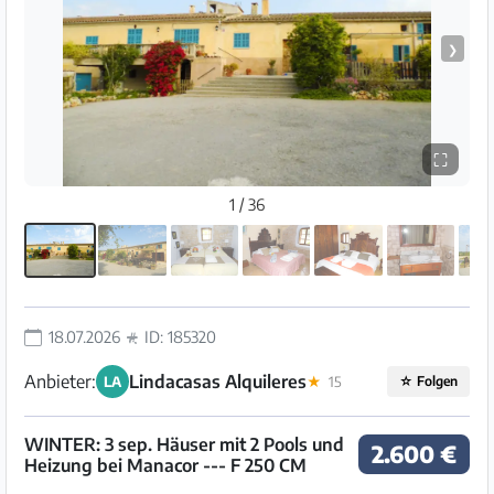
❯
⛶
1 / 36
18.07.2026
ID: 185320
Anbieter:
Lindacasas Alquileres
LA
★
15
☆
Folgen
WINTER: 3 sep. Häuser mit 2 Pools und
2.600 €
Heizung bei Manacor --- F 250 CM