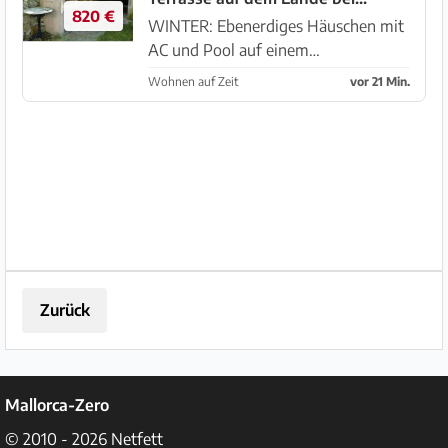
Küstennähe auf einem
820 €
Manacor -- F 250 c
eingezäumte...
WINTER: Ebenerdiges Häuschen mit
AC und Pool auf einem
Gemeinschaftsgrundstück - Manacor
Wohnen auf Zeit
vor 21 Min.
-- APF 250c SAISON 26 / 27:
Winterangebot zwischen Oktober /
November bis März/April. Rustikale
Finca mi...
Zurück
Mallorca-Zero
© 2010 - 2026
Netfett