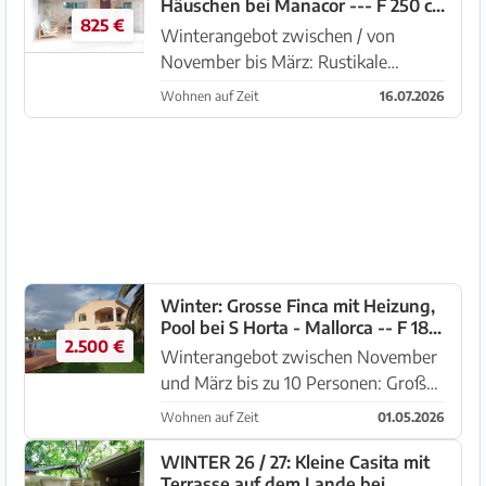
Häuschen bei Manacor --- F 250 c
Grundstück von mehr als 100.000
825 €
WT
m2 li...
Winterangebot zwischen / von
November bis März: Rustikale
ebenerdige Finca mit 2
Wohnen auf Zeit
16.07.2026
Gemeinschaftspools, BBQ und
Heizung bei Manacor. Das komplett
eingezäunte Grundstück von mehr
als 100.000 m2 lie...
Winter: Grosse Finca mit Heizung,
Pool bei S Horta - Mallorca -- F 181
2.500 €
WT
Winterangebot zwischen November
und März bis zu 10 Personen: Großes
Landhaus mit grossem Garten und
Wohnen auf Zeit
01.05.2026
Pool in der Nähe von S’Horta mit
Blick auf die Berge. Es liegt in
WINTER 26 / 27: Kleine Casita mit
Terrasse auf dem Lande bei