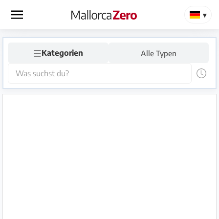
×
☰
Startseite
Kategorien
Alle Typen
Anzeige
aufgeben
Shop
Login
Registrieren
Premium
Partner