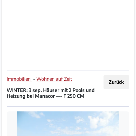
Impressum
/
Kontakt
Datenschutz
Nutzungsbedingungen
Hilfe
Immobilien
-
Wohnen auf Zeit
Zurück
&
WINTER: 3 sep. Häuser mit 2 Pools und
FAQ
Heizung bei Manacor --- F 250 CM