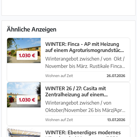
Ähnliche Anzeigen
WINTER: Finca - AP mit Heizung
auf einem Agroturismogrundstück
1.030 €
bei Manacor -- F 25 b
Winterangebot zwischen / von Okt /
November bis März. Rustikale Finca
PETIT mit 2 weitere Häusern und 2
Wohnen auf Zeit
26.07.2026
Pools bei Manacor. Das komplett
eingezäunte Grundstück von mehr
WINTER 26 / 27: Casita mit
Zentralheizung auf einem
als 100.000 m2 liegt in ...
1.030 €
Gemeinschaftsgrundstück bei
Winterangebot zwischen / von
Manacor -- F 250 a
Oktober/November 26 bis März/April
27 Rustikale Finca mit 2 weiteren
Wohnen auf Zeit
13.07.2026
Häusern und 2 Pools bei Manacor.
Das komplett eingezäunte
WINTER: Ebenerdiges modernes