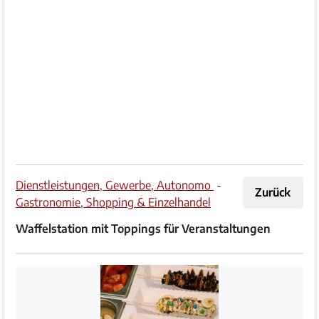
Impressum
/
Kontakt
Datenschutz
Nutzungsbedingungen
Hilfe
Dienstleistungen, Gewerbe, Autonomo
-
Zurück
&
Gastronomie, Shopping & Einzelhandel
FAQ
Waffelstation mit Toppings für Veranstaltungen