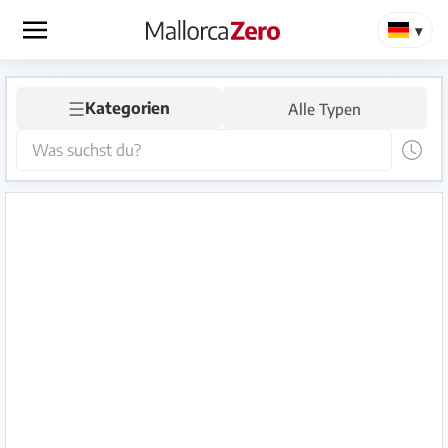
×
☰
Startseite
Kategorien
Alle Typen
Anzeige
aufgeben
Shop
Login
Registrieren
Premium
Partner