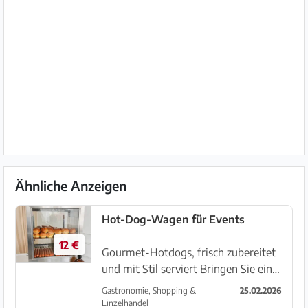
Ähnliche Anzeigen
Hot-Dog-Wagen für Events
12 €
Gourmet-Hotdogs, frisch zubereitet
und mit Stil serviert Bringen Sie ein
spaßiges und köstliches Erlebnis zu
Gastronomie, Shopping &
25.02.2026
Ihren Veranstaltungen mit unserem
Einzelhandel