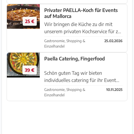
Hot-Dog-Wagen. Perfekt für
Privater PAELLA-Koch für Events
Hochzeiten, Geburtstage, Firme...
auf Mallorca
25 €
Wir bringen die Küche zu dir mit
unserem privaten Kochservice für zu
Hause und bereiten traditionelle und
Gastronomie, Shopping &
25.02.2026
moderne Paellas mit frischen,
Einzelhandel
hochwertigen Zutaten zu. ✅ Service
Paella Catering, Fingerfood
auf der gesamten Insel Mallo...
39 €
Schön guten Tag wir bieten
individuelles catering für ihr Event
an. Gerne in Verbindung mit
Gastronomie, Shopping &
10.11.2025
mallorquinischen Wein und
Einzelhandel
regionalen Produkten.
Jonnysesskultur Catering Services