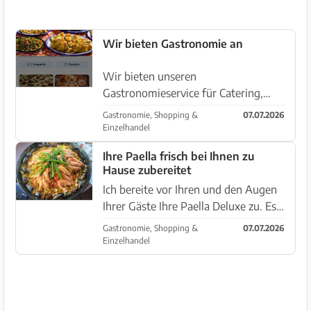
Wir bieten Gastronomie an
Wir bieten unseren
Gastronomieservice für Catering,
Hochzeiten, Kommunionen, Taufen,
Gastronomie, Shopping &
07.07.2026
Maroqui-Essen, Hausmannskost,
Einzelhandel
gutes Essen an... Weitere
Ihre Paella frisch bei Ihnen zu
Informationen 632 689 387
Hause zubereitet
Ich bereite vor Ihren und den Augen
Ihrer Gäste Ihre Paella Deluxe zu. Es
kommen nur frische und
Gastronomie, Shopping &
07.07.2026
ausgesuchte Produkte in Ihre Paella
Einzelhandel
und ich bereite diese angelehnt an
das spanische Original zu. Natü...