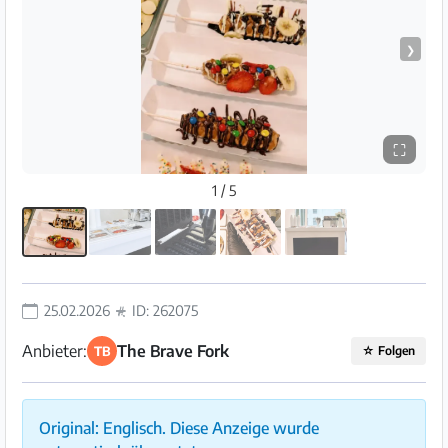
❯
⛶
1 / 5
25.02.2026
ID: 262075
Anbieter:
The Brave Fork
TB
☆
Folgen
Original: Englisch. Diese Anzeige wurde