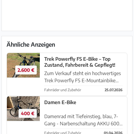
Ähnliche Anzeigen
Trek Powerfly FS E-Bike – Top
Zustand, Fahrbereit & Gepflegt!
2.600 €
Zum Verkauf steht ein hochwertiges
Trek Powerfly FS E-Mountainbike
(gekauft Juni 2023) – ideal für
Fahrräder und Zubehör
25.07.2026
sportliche Touren, den täglichen Weg
zur Arbeit oder anspruchsvolle Trails.
Damen E-Bike
Das Bike überzeugt durch ...
400 €
Damenrad mit Tiefeinstieg, blau, 7-
Gang - Narbenschaltung AKKU 600
KW, 75 NM, mit Rücktrittbremse 3
Fahrräder und Zubehör
01.04.2026