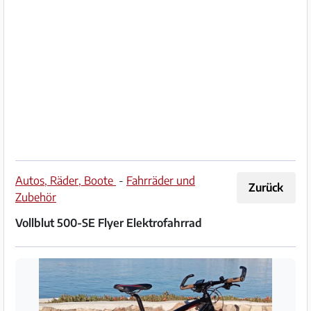
Impressum
/
Kontakt
Datenschutz
Nutzungsbedingungen
Hilfe
Autos, Räder, Boote
-
Fahrräder und
Zurück
&
Zubehör
FAQ
Vollblut 500-SE Flyer Elektrofahrrad