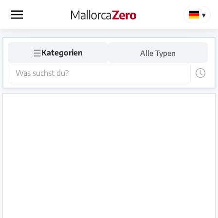
×
☰
Startseite
Kategorien
Alle Typen
Anzeige
aufgeben
Shop
Login
Registrieren
Premium
Partner