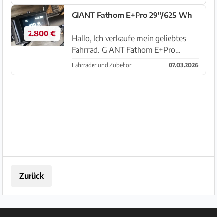
Jahre alt, Gesamt 726 KM (s. Tacho)
/Rechnung noch vorhanden )
GIANT Fathom E+Pro 29"/625 Wh
Neupreis: 1400,00 € Standort S...
2.800 €
Hallo, Ich verkaufe mein geliebtes
Fahrrad. GIANT Fathom E+Pro
29"/625 Wh. Leider kann ich es aus
Fahrräder und Zubehör
07.03.2026
gesundheitlichen Gründen nicht
mehr benutzen. Das Fahrrad ist ca. 3
Jahre alt und hat erst 120 km au...
Zurück