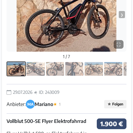
❯
⛶
1 / 7
29.07.2026
ID: 243009
Anbieter:
Mariano
MA
★
1
☆
Folgen
Vollblut 500-SE Flyer Elektrofahrrad
1.900 €