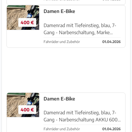
Jahre alt, Gesamt 726 KM (s. Tacho)
/Rechnung noch vorhanden )
Damen E-Bike
Neupreis: 1400,00 € Standort Son
400 €
Se...
Damenrad mit Tiefeinstieg, blau, 7-
Gang - Narbenschaltung, Marke
Bueno Bike Akku 600 KW, 75 NM,
Fahrräder und Zubehör
01.04.2026
mit Rücktrittbremse 3 Jahre alt,
Gesamt 726 KM (s. Tacho) /Rechnung
noch vorhanden ) Neupreis: 1400,0...
Damen E-Bike
400 €
Damenrad mit Tiefeinstieg, blau, 7-
Gang - Narbenschaltung AKKU 600
KW, 75 NM, mit Rücktrittbremse 3
Fahrräder und Zubehör
01.04.2026