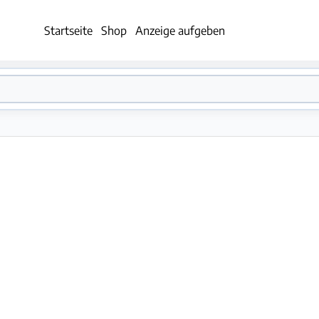
Startseite
Shop
Anzeige aufgeben