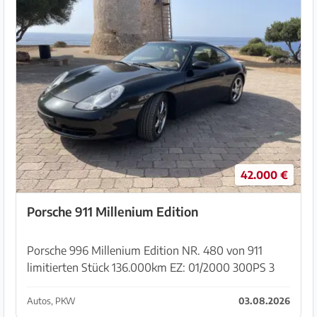
42.000 €
Porsche 911 Millenium Edition
Porsche 996 Millenium Edition NR. 480 von 911
limitierten Stück 136.000km EZ: 01/2000 300PS 3
Vorbesitzer, Service Neu, Motor komplett überholt,
Serviceheft und umfangreiche Historie
Autos, PKW
03.08.2026