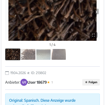
❯
⛶
1 / 4
19.04.2026
ID: 213802
Anbieter:
User 18679
U1
★
1
☆
Folgen
Original: Spanisch. Diese Anzeige wurde