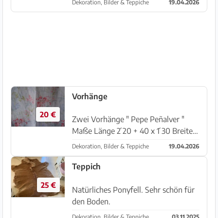
Dekoration, Bilder & Teppiche
19.04.2026
separat erhältlich.
Vorhänge
20 €
Zwei Vorhänge " Pepe Peñalver "
Maße Länge 2 ́20 + 40 x 1 ́30 Breite
zu verlängern . Preis x beides
Dekoration, Bilder & Teppiche
19.04.2026
Teppich
25 €
Natürliches Ponyfell. Sehr schön für
den Boden.
Dekoration, Bilder & Teppiche
03.11.2025