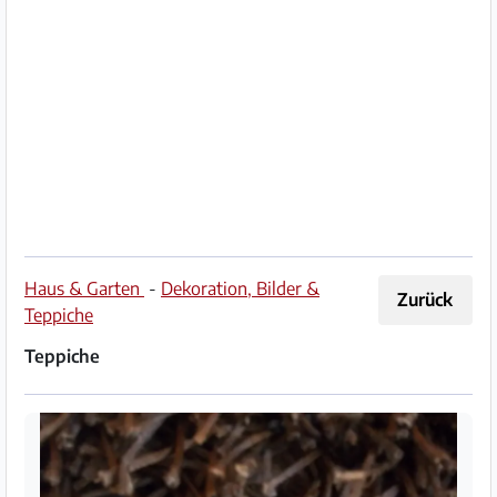
Impressum
/
Kontakt
Datenschutz
Nutzungsbedingungen
Hilfe
Haus & Garten
-
Dekoration, Bilder &
Zurück
&
Teppiche
FAQ
Teppiche