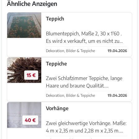
Ähnliche Anzeigen
Teppich
Blumenteppich, Maße 2, 30 x 1'60 .
Es wird x verkauft, um es nicht zu
verwenden. In Felanitx
Dekoration, Bilder & Teppiche
19.04.2026
Teppiche
15 €
Zwei Schlafzimmer Teppiche, lange
Haare und braune Qualität.
Massnahmen 1 27 x 0 70. Preis pro
Dekoration, Bilder & Teppiche
19.04.2026
Stück In Felanitx
Vorhänge
40 €
Zwei gleichwertige Vorhänge. Maße:
4 m x 2,35 m und 2,28 m x 2,35 m.
Ausgezeichneter Zustand. X ist auch