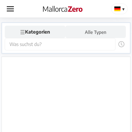
×
☰
Startseite
Kategorien
Alle Typen
Anzeige
aufgeben
Shop
Login
Registrieren
Premium
Partner