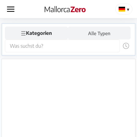
×
☰
Startseite
Kategorien
Alle Typen
Anzeige
aufgeben
Shop
Login
Registrieren
Premium
Partner