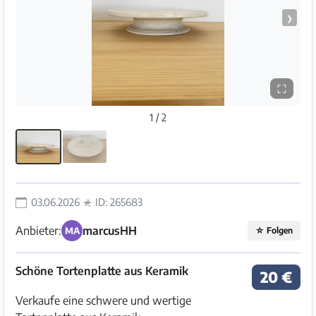
❯
⛶
1 / 2
03.06.2026
ID: 265683
Anbieter:
marcusHH
MA
☆
Folgen
Schöne Tortenplatte aus Keramik
20 €
Verkaufe eine schwere und wertige