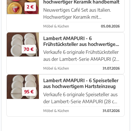
hochwertiger Keramik handbemalt
2 €
Neuwertiges Café Set aus Italien.
Hochwertiger Keramik mit
handbemaltem, dezentem
Möbel & Küchen
05.08.2026
goldfarbenen Rand. Bestehend aus 5
kleinen Tassen, 4 Unterteller sowie 4
Lambert AMAPURI - 6
Frühstücksteller aus hochwertigem
Dessert / Frühstücks Teller. Zum
70 €
Hartsteinzeug
verlieben s...
Verkaufe 6 originale Frühstücksteller
aus der Lambert-Serie AMAPURI (23
cm Durchmesser). Gefertigt aus
Möbel & Küchen
31.07.2026
hochwertigem, porzellanähnlichem
Hartsteinzeug. Zeitloses Design und
Lambert AMAPURI - 6 Speiseteller
aus hochwertigem Hartsteinzeug
hochwertige Verarbeitung...
95 €
Verkaufe 6 originale Speiseteller aus
der Lambert-Serie AMAPURI (28 cm
Durchmesser). Gefertigt aus
Möbel & Küchen
31.07.2026
hochwertigem, porzellanähnlichem
Hartsteinzeug. Zeitloses Design und
hochwertige Verarbeitung. Ei...