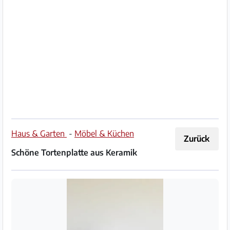
Impressum
/
Kontakt
Datenschutz
Nutzungsbedingungen
Hilfe
Haus & Garten
-
Möbel & Küchen
Zurück
&
Schöne Tortenplatte aus Keramik
FAQ