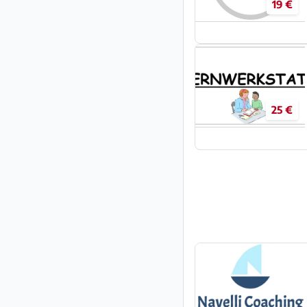
19 €
25 €