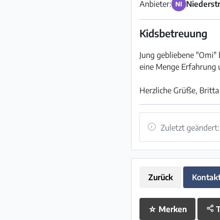
Anbieter:
Niederst
NI
Kidsbetreuung
Jung gebliebene "Omi" b
eine Menge Erfahrung 
Herzliche Grüße, Britta
Zuletzt geändert
Zurück
Kontak
☆
Merken
T