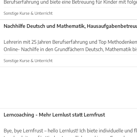
Berufserfahrung und biete eine Betreuung für Kinder mit fol
Schwerpunkten: Abholung von Schule/ Kindergarten Geme...
Sonstige Kurse & Unterricht
Nachhilfe Deutsch und Mathematik, Hausaufgabenbetreu
Lehrerin mit 25 Jahren Berufserfahrung und Top Methodenken
Online- Nachilfe in den Grundfächern Deutsch, Mathematik bi
übernimmt das gemeinsame Anfertigen der Hausaufgaben....
Sonstige Kurse & Unterricht
Lerncoaching - Mehr Lernlust statt Lernfrust
Bye, bye Lernfrust – hello Lernlust! Ich biete individuelle und flexible