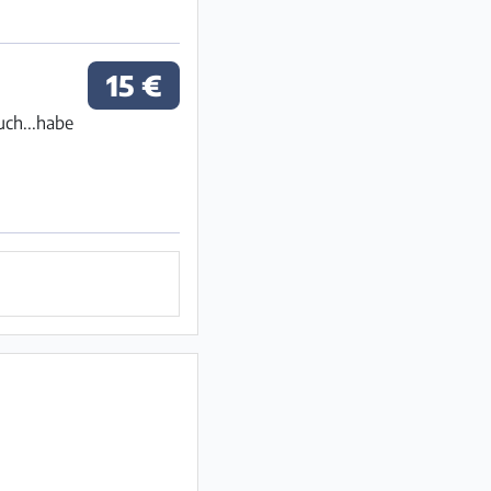
15 €
uch...habe