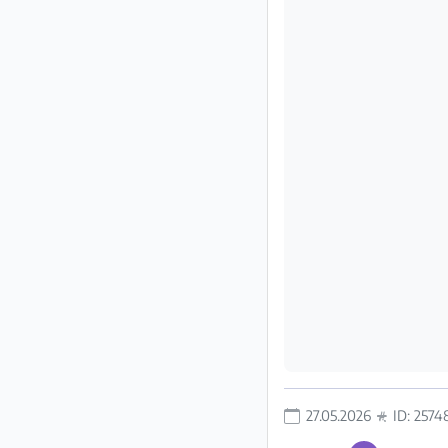
Impressum
/
Kontakt
Datenschutz
Nutzungsbedingungen
Hilfe
&
FAQ
27.05.2026
ID: 2574