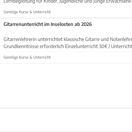
Lernbegleitung für Kinder, Jugendliche und junge Erwachsene
mit viel Motivation und Struktur. Bei mir ...
Sonstige Kurse & Unterricht
Gitarrenunterricht im Inselosten ab 2026
Gitarrenlehrerin unterrichtet klassische Gitarre und Notenlehre Kei
Grundkenntnisse erforderlich Einzelunterricht 30€ / Unterrich
Gruppenunterricht 2-4 Teilnehmer 15 € / Unterrichts...
Sonstige Kurse & Unterricht