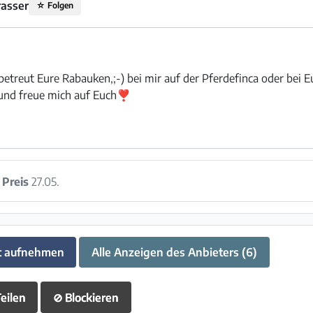
rasser
☆
Folgen
etreut Eure Rabauken,;-) bei mir auf der Pferdefinca oder bei E
und freue mich auf Euch❣️
:
Preis
27.05.
t aufnehmen
Alle Anzeigen des Anbieters (6)
eilen
⊘
Blockieren