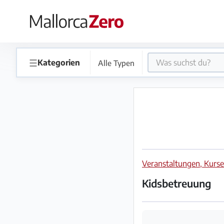
×
Startseite
☰
Kategorien
Alle Typen
Anzeige
aufgeben
Shop
Veranstaltungen, Kurs
Login
Registrieren
Kidsbetreuung
Premium
Partner