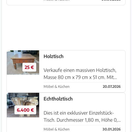
Höhe: 50cm VB: 200€ Sehr guter
Zustand. Nur Abholung in Cala D'or
möglich .
Holztisch
25 €
Verkaufe einen massiven Holztisch,
Masse 80 cm x 79 cm x 51 cm. Mit
einer Schublade. Guter, solider
Möbel & Küchen
20.07.2026
Zustand. Abholung in der Nähe von
Felanitx/Mallorca.
Echtholztisch
6.400 €
Dies ist ein exklusiver Einzelstück-
Tisch. Durchmesser 1,80 m, Höhe 0,8
cm. Der Preis ist verhandelbar. Der
Möbel & Küchen
30.01.2026