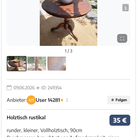
❯
⛶
1 / 3
09.06.2026
ID: 249354
Anbieter:
User 14281
U1
★
2
☆
Folgen
Holztisch rustikal
35 €
runder, kleiner, Vollholztisch, 90cm