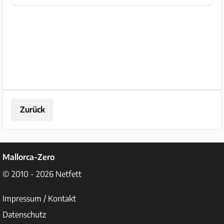
Tisch befindet sich in Colonia de San
Pere. WA : +4917663696807
Zurück
Mallorca-Zero
© 2010 - 2026
Netfett
Impressum / Kontakt
Datenschutz