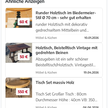
Ähnliche Anzeigen
Runder Holztisch im Biedermeier-
Stil Ø 70 cm – sehr gut erhalten
60 €
runder Holztisch mit dekorativ
gedrechseltem Mittelbein und
elegant geschwungenen Füßen.
Möbel & Küchen
10.01.2026
Durch diese Bauweise kann er nicht
"kippeln". Der Tisch ist gut erhalten
Holztisch, Beistelltisch Vintage mit
gedrehten Beinen
und weist lediglich sehr leichte G...
50 €
Abzugeben ist ein sehr schöner
Beistelltisch/Holztisch. Vintagestil
mit gedrehten Beinen, aufwendig
Möbel & Küchen
19.04.2026
gearbeitet. Gut erhalten.
100x62x74cm
Tisch Set massiv Holz
550 €
Tisch Set Großer Tisch : 80cm
Durchmesser Höhe : 40cm VB: 350€
Kleiner Tisch : 50 cm Durchmesser
Möbel & Küchen
06.06.2026