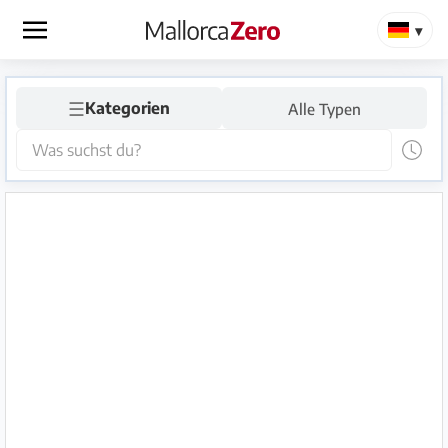
×
☰
Startseite
Kategorien
Alle Typen
Anzeige
aufgeben
Shop
Login
Registrieren
Premium
Partner