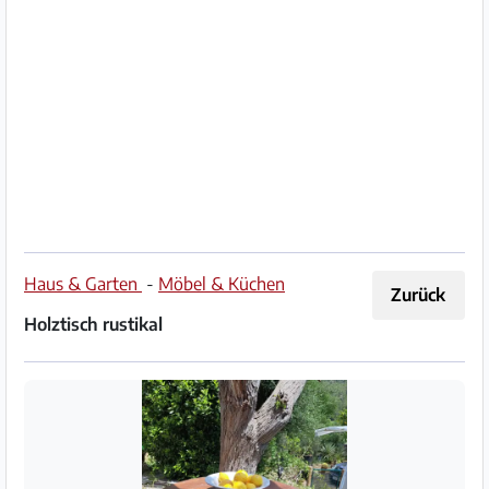
Impressum
/
Kontakt
Datenschutz
Nutzungsbedingungen
Hilfe
Haus & Garten
-
Möbel & Küchen
Zurück
&
Holztisch rustikal
FAQ