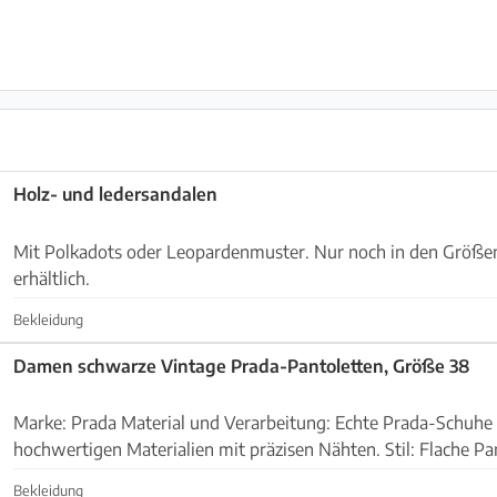
Holz- und ledersandalen
Mit Polkadots oder Leopardenmuster. Nur noch in den Größen 35, 36 und 37
erhältlich.
Bekleidung
Damen schwarze Vintage Prada-Pantoletten, Größe 38
Marke: Prada Material und Verarbeitung: Echte Prada-Schuhe bestehen aus
hochwertigen Materialien mit präzisen Nähten. Stil: Flache Pantoletten (Slides) mit
einem breiten Riemen über dem Spann Zusta...
Bekleidung