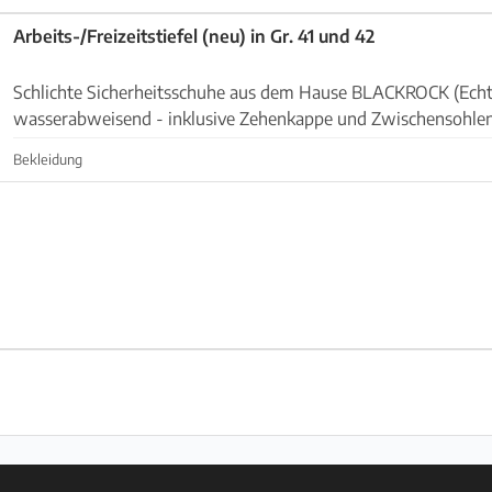
Arbeits-/Freizeitstiefel (neu) in Gr. 41 und 42
Schlichte Sicherheitsschuhe aus dem Hause BLACKROCK (Echtle
wasserabweisend - inklusive Zehenkappe und Zwischensohlenschutz aus leichtem
metallfreien Verbundmaterial - energieabsorbier...
Bekleidung