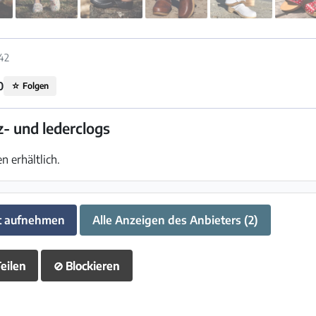
42
0
☆
Folgen
z- und lederclogs
 erhältlich.
t aufnehmen
Alle Anzeigen des Anbieters (2)
eilen
⊘
Blockieren