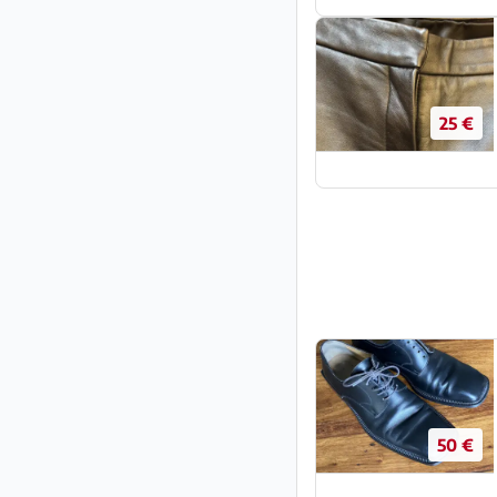
25 €
50 €