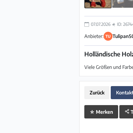
07.07.2026
ID: 2674
Anbieter:
Tulipan5
TU
Holländische Hol
Viele Größen und Farben
Zurück
Kontak
☆
Merken
T