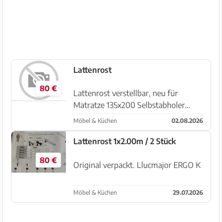
guter Allgem...
Lattenrost
80 €
Lattenrost verstellbar, neu für
Matratze 135x200 Selbstabholer
07560 Sa Coma
Möbel & Küchen
02.08.2026
Lattenrost 1x2.00m / 2 Stück
80 €
Original verpackt. Llucmajor ERGO K
Möbel & Küchen
29.07.2026