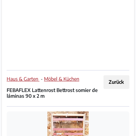
Impressum
/
Kontakt
Datenschutz
Nutzungsbedingungen
Hilfe
Haus & Garten
-
Möbel & Küchen
Zurück
&
FEBAFLEX Lattenrost Bettrost somier de
FAQ
láminas 90 x 2 m