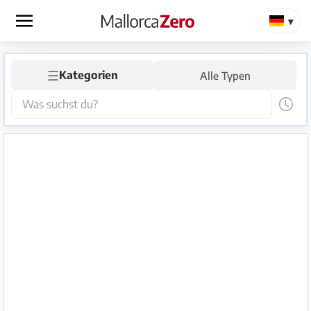
×
☰
Startseite
Kategorien
Alle Typen
Anzeige
aufgeben
Shop
Login
Registrieren
Premium
Partner