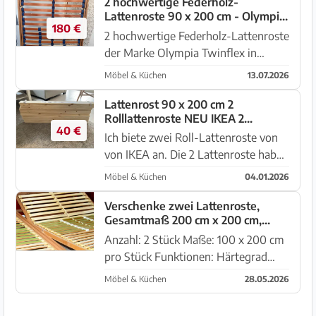
2 hochwertige Federholz-
Lattenroste 90 x 200 cm - Olympia
180 €
Twinflex
2 hochwertige Federholz-Lattenroste
der Marke Olympia Twinflex in
einem gepflegten und voll
Möbel & Küchen
13.07.2026
funktionsfähigen Zustand.
Ausstattung: * Maße je Lattenrost:
Lattenrost 90 x 200 cm 2
Rolllattenroste NEU IKEA 2
90 × 200 cm * Hochwertige
40 €
Lattenroste
Federholzleist...
Ich biete zwei Roll-Lattenroste von
von IKEA an. Die 2 Lattenroste habe
ich gerade neu bei IKEA gekauft, aber
Möbel & Küchen
04.01.2026
versehentlich die falsche Größe
gewählt. Da die Bandage geöffnet
Verschenke zwei Lattenroste,
Gesamtmaß 200 cm x 200 cm,
ist, nimmt IKEA die Latte...
verstellbar
Anzahl: 2 Stück Maße: 100 x 200 cm
pro Stück Funktionen: Härtegrad
verstellbar, Kopfteil und Fußteil
Möbel & Küchen
28.05.2026
manuell verstellbar Material: stabiles
Schichtholz Zustand: gebraucht aber