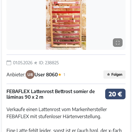
⛶
01.05.2026
ID: 238825
Anbieter:
User 8060
U8
★
1
☆
Folgen
FEBAFLEX Lattenrost Bettrost somier de
20 €
láminas 90 x 2 m
Verkaufe einen Lattenrost vom Markenhersteller
FEBAFLEX mit stufenloser Härtenverstellung.
Eine Latte fehlt leider, sonst ist er (auch bzgl. der x-fach