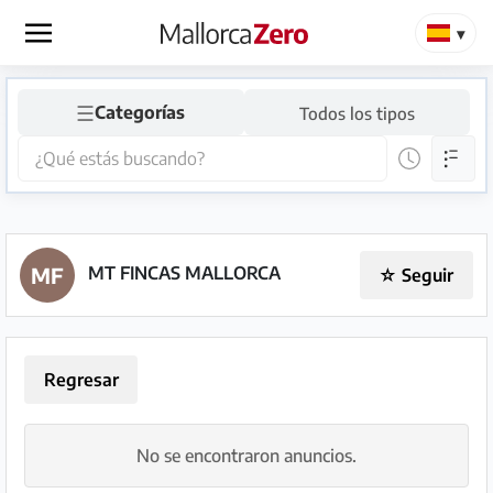
×
☰
Categorías
Todos los tipos
Página
de
inicio
Publicar
anuncio
MT FINCAS MALLORCA
MF
☆
Seguir
Tienda
Regresar
Iniciar
Registrarse
sesión
No se encontraron anuncios.