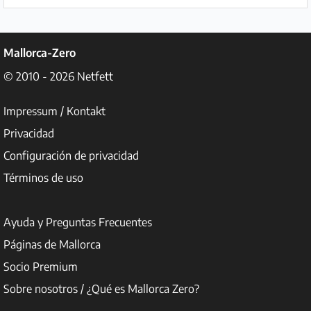
Socio
Premium
Mallorca-Zero
© 2010 - 2026
Netfett
Aviso
legal
Impressum / Kontakt
/
Privacidad
Contacto
Configuración de privacidad
Privacidad
Términos de uso
Términos
Ayuda y Preguntas Frecuentes
de
Páginas de Mallorca
uso
Socio Premium
Ayuda
Sobre nosotros / ¿Qué es Mallorca Zero?
y