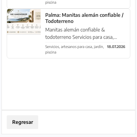
piscina pequeña o grande - ya sea de
piscina
sal, - o de cloro.... También con
Palma: Manitas alemán confiable /
azulejos u otro problema...
Todoterreno
Manitas alemán confiable &
todoterreno Servicios para casa,
vivienda y jardín en MALLORCA
Servicios, artesanos para casa, jardín,
18.07.2026
¿Necesita a alguien que trabaje con
piscina
fiabilidad y en quien pueda confiar?
Como trabajador autónomo
(autónomo)...
Regresar