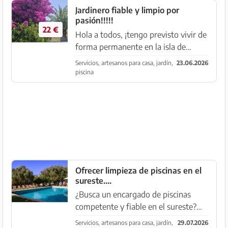
Jardinero fiable y limpio por
pasión!!!!!
22 €
Hola a todos, ¡tengo previsto vivir de
forma permanente en la isla de
Mallorca a partir de agosto!
Servicios, artesanos para casa, jardín,
23.06.2026
Ubicación Llucmajor Y para vivir se
piscina
necesita dinero en los tiempos de
hoy :) Sobre mí: soy un trab...
Ofrecer limpieza de piscinas en el
sureste....
¿Busca un encargado de piscinas
competente y fiable en el sureste?
Hable con nosotros - ya sea para una
Servicios, artesanos para casa, jardín,
29.07.2026