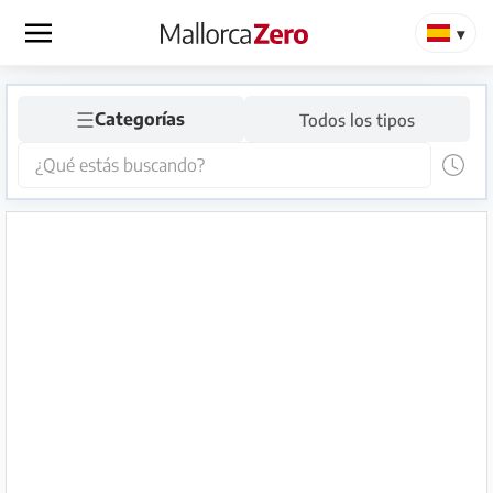
×
☰
Página
Categorías
Todos los tipos
de
inicio
Publicar
anuncio
Tienda
Iniciar
Registrarse
sesión