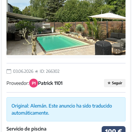
Preguntas
Frecuentes
⛶
03.06.2026
ID: 266302
Proveedor:
Patrick 1101
P1
☆
Seguir
Original: Alemán. Este anuncio ha sido traducido
automáticamente.
Servicio de piscina
100 €