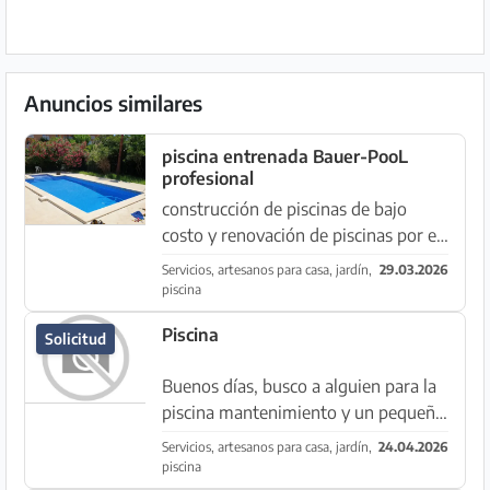
Anuncios similares
piscina entrenada Bauer-PooL
profesional
construcción de piscinas de bajo
costo y renovación de piscinas por el
profesional experimentado No
Servicios, artesanos para casa, jardín,
29.03.2026
importa si la piscina -piscina nou -
piscina
Remodelación -Renovación -
Piscina
Solicitud
calefacción de la piscina /...
Buenos días, busco a alguien para la
piscina mantenimiento y un pequeño
césped. El puesto requiere movilidad.
Servicios, artesanos para casa, jardín,
24.04.2026
Saludos cordiales
piscina