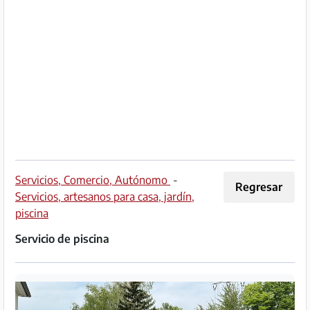
Socio
Premium
Aviso
legal
/
Contacto
Privacidad
Servicios, Comercio, Autónomo
-
Regresar
Servicios, artesanos para casa, jardín,
Términos
piscina
de
Servicio de piscina
uso
Ayuda
y