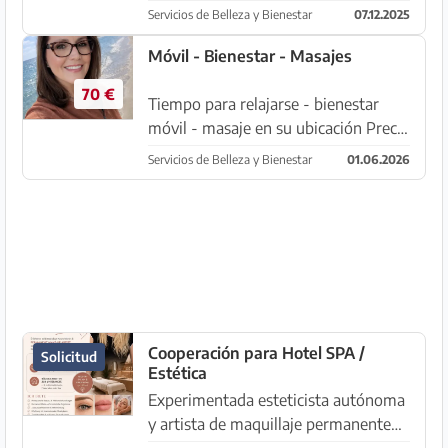
Ofrecemos podología profesional de
Servicios de Belleza y Bienestar
07.12.2025
carácter médico en Pont d`Inca,
07141. Nuestros especialistas
Móvil - Bienestar - Masajes
certificados con 13 años de
70 €
experienci...
Tiempo para relajarse - bienestar
móvil - masaje en su ubicación Precio
: 60 minutos bienestar - masaje - 70
Servicios de Belleza y Bienestar
01.06.2026
€ Cada tratamiento se adapta
individualmente e invita a
desconectar y sentirse bien. Rel...
Cooperación para Hotel SPA /
Solicitud
Estética
Experimentada esteticista autónoma
y artista de maquillaje permanente