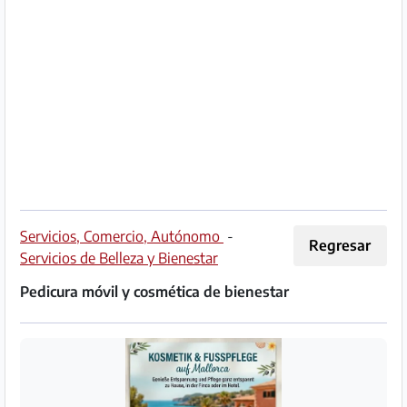
Socio
Premium
Aviso
legal
/
Contacto
Privacidad
Servicios, Comercio, Autónomo
-
Regresar
Servicios de Belleza y Bienestar
Términos
Pedicura móvil y cosmética de bienestar
de
uso
Ayuda
y