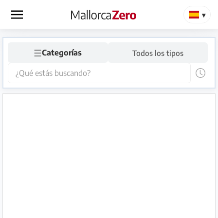
×
☰
Página
Categorías
Todos los tipos
de
inicio
Publicar
anuncio
Tienda
Iniciar
Registrarse
sesión