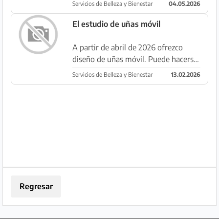
con muchos años de experiencia en el
Servicios de Belleza y Bienestar
04.05.2026
sector de belleza y bienestar,
especialmente en el segmento
El estudio de uñas móvil
hotelero y de spa, busca una cola...
A partir de abril de 2026 ofrezco
diseño de uñas móvil. Puede hacerse
las uñas cómodamente en casa o en
Servicios de Belleza y Bienestar
13.02.2026
el hotel. Más información se
publicará de forma continua. Con
gusto aceptaré ya solicitudes. Ga...
Regresar