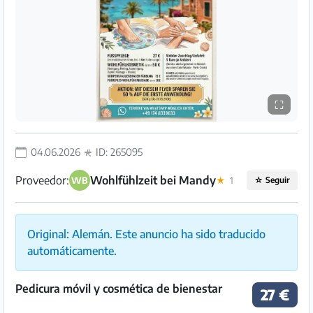
Preguntas
Frecuentes
⛶
04.06.2026
ID: 265095
Proveedor:
Wohlfühlzeit bei Mandy
WB
★
1
☆
Seguir
Original: Alemán. Este anuncio ha sido traducido
automáticamente.
Pedicura móvil y cosmética de bienestar
27 €