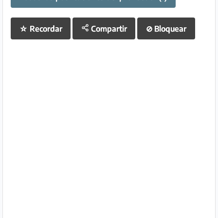
☆
Recordar
Compartir
⊘
Bloquear