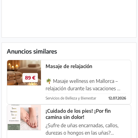
Anuncios similares
Masaje de relajación
89 €
🌴 Masaje wellness en Mallorca –
relajación durante las vacaciones 🌴
Regálese un descanso reparador y
Servicios de Belleza y Bienestar
12.07.2026
disfrute de un masaje wellness
profesional en un ambiente relajado,
¡Cuidado de los pies! ¡Por fin
camina sin dolor!
perfecto para regenerar cuerpo...
¿Sufre de uñas encarnadas, callos,
durezas o hongos en las uñas?