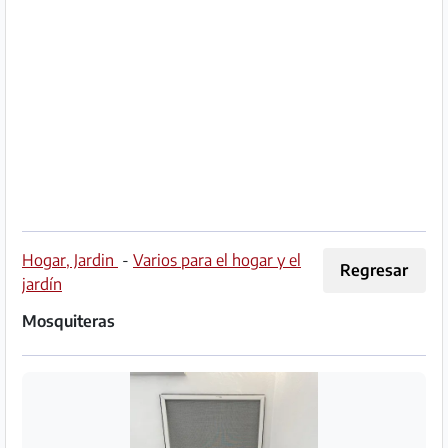
Socio
Premium
Aviso
legal
/
Contacto
Privacidad
Hogar, Jardin
-
Varios para el hogar y el
Regresar
jardín
Términos
Mosquiteras
de
uso
Ayuda
y