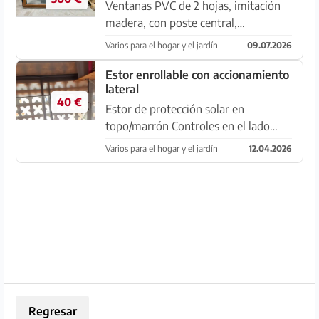
Ventanas PVC de 2 hojas, imitación
madera, con poste central,
mosquitera incorporada y persiana,
Varios para el hogar y el jardín
09.07.2026
usadas, pero como nuevas: aprox.
1950 mm de ancho x 1350 mm de
Estor enrollable con accionamiento
lateral
alto Recoger en Colonia Sant Pere
40 €
Estor de protección solar en
topo/marrón Controles en el lado
izquierdo. Protección solar, no
Varios para el hogar y el jardín
12.04.2026
oscurecimiento, ver foto. Medidas
200 cm x 160 cm Casi nuevo. Debido
a ventanas nuevas,
lamentablemente...
Regresar