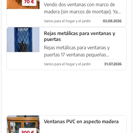
70 €
Vendo dos ventanas con marco de
madera (sin marcos de montaje). Ya
han sido retiradas y están listas para
Varios para el hogar y el jardín
02.08.2026
recoger en Cala Santanyí.
Rejas metálicas para ventanas y
puertas
Rejas metálicas para ventanas y
puertas 17 ventanas pequeñas
68x139 cm / cada una 100 euros
Varios para el hogar y el jardín
31.07.2026
5ventanas grandes 119 x 139 cm /
cada una 130 euros 2 puertas 115 x
217 cm / cada una 230 euro
Ventanas PVC en aspecto madera
300 €