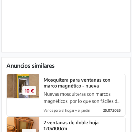
Anuncios similares
Mosquitera para ventanas con
marco magnético - nueva
10 €
Nuevas mosquiteras con marcos
magnéticos, por lo que son fáciles de
quitar. Se puede ajustar el tamaño (el
Varios para el hogar y el jardín
25.07.2026
tamaño máximo está en el embalaje)
Recogida en El Paraiso cerca de Sa
2 ventanas de doble hoja
120x100cm
Ràpita