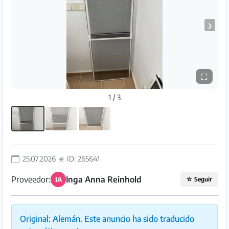
Preguntas
Frecuentes
❯
⛶
1 / 3
25.07.2026
ID: 265641
Proveedor:
Inga Anna Reinhold
IA
☆
Seguir
Original: Alemán. Este anuncio ha sido traducido