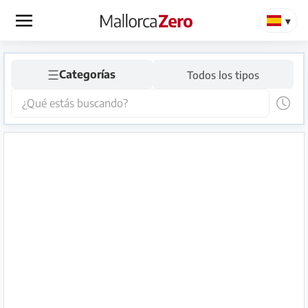
×
☰
Página
Categorías
Todos los tipos
de
inicio
Publicar
anuncio
Tienda
Iniciar
Registrarse
sesión