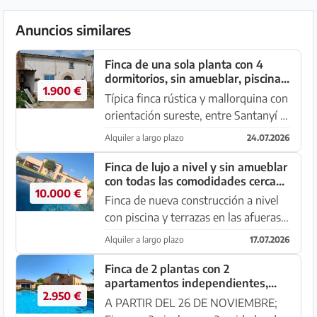
Anuncios similares
Finca de una sola planta con 4
dormitorios, sin amueblar, piscina,
1.900 €
chimenea cerca de Alqueria Blanca
Típica finca rústica y mallorquina con
orientación sureste, entre Santanyí y
Alqueria Blanca. La parcela
Alquiler a largo plazo
24.07.2026
amurallada y vallada de unos 7.000
m2 esta cuenta con entrada cerrada,
Finca de lujo a nivel y sin amueblar
con todas las comodidades cerca
plazas de aparcamient...
10.000 €
de Santanyí - Es Llombards --- F
Finca de nueva construcción a nivel
150
con piscina y terrazas en las afueras
de Santanyí - en dirección a Es
Alquiler a largo plazo
17.07.2026
Llombards. La carretera ofrece buen
acceso a la parcela, la cual está
Finca de 2 plantas con 2
apartamentos independientes,
provista de un portón d...
2.950 €
piscina y calefacción cerca de
A PARTIR DEL 26 DE NOVIEMBRE;
Campos --- F 213