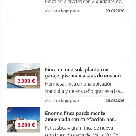
Finca en 2 niveles con 2 unidades de
apartamentos separadas, piscina y
Alquiler a largo plazo
29.07.2026
aire acondicionado cerca de Campos
- Llucmajor. Exterior: La parcela
completamente vallada de 7.2...
Finca en una sola planta con
garaje, piscina y vistas de ensueño
2.900 €
- Campos - Santanyi
Hermosa finca en una ubicación
tranquila y de ensueño gracias a las
amplias vistas sobre Campos, los
Alquiler a largo plazo
26.07.2026
campos y las montañas.
¡¡POSIBILIDAD DE TENENCIA DE
Enorme finca parcialmente
amueblada con calefacción por
CABALLOS!! Parcela vallada de
3.600 €
gasóleo, piscina y vistas al mar
23.524 m2, jardí...
Fantástica y gran finca de nueva
cerca de Porto Colom — F 181
construcción cerca del Vall d'Or Golf