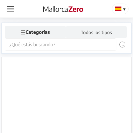
×
☰
Página
Categorías
Todos los tipos
de
inicio
Publicar
anuncio
Tienda
Iniciar
Registrarse
sesión