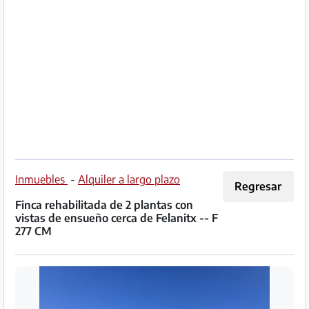
Socio
Premium
Aviso
legal
/
Contacto
Privacidad
Inmuebles
-
Alquiler a largo plazo
Regresar
Finca rehabilitada de 2 plantas con
Términos
vistas de ensueño cerca de Felanitx -- F
de
277 CM
uso
Ayuda
y