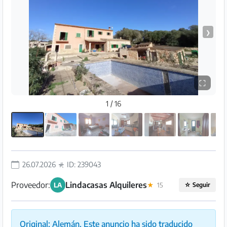
Preguntas
Frecuentes
❯
⛶
1 / 16
26.07.2026
ID: 239043
Proveedor:
Lindacasas Alquileres
LA
★
15
☆
Seguir
Original: Alemán. Este anuncio ha sido traducido