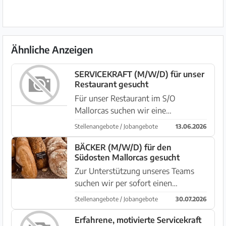
Ähnliche Anzeigen
SERVICEKRAFT (M/W/D) für unser
Restaurant gesucht
Für unser Restaurant im S/O
Mallorcas suchen wir eine
freundliche und zuverlässige
Stellenangebote / Jobangebote
13.06.2026
Servicekraft. Sie arbeiten gerne mit
Gästen, sind teamfähig und
BÄCKER (M/W/D) für den
Südosten Mallorcas gesucht
serviceorientiert. Erfahrung im
Service ist von Vor...
Zur Unterstützung unseres Teams
suchen wir per sofort einen
engagierten Bäcker mit Erfahrung
Stellenangebote / Jobangebote
30.07.2026
und Leidenschaft für handwerkliche
Backwaren. Du arbeitest sorgfältig
Erfahrene, motivierte Servicekraft