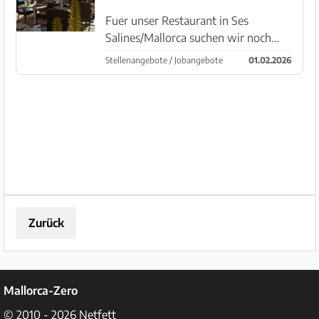
Farbstoffe, Aromen oder Konser...
Fuer unser Restaurant in Ses
Salines/Mallorca suchen wir noch
Verstärkung Fuer die kommende
Stellenangebote / Jobangebote
01.02.2026
Saison. Du hast Erfahrung in der
Gastronomie, kannst selbstständig
arbeiten und hast gute Deutsch
Kenntnisse...
Zurück
Mallorca-Zero
© 2010 - 2026
Netfett