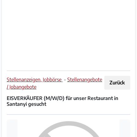
Impressum
/
Kontakt
Datenschutz
Nutzungsbedingungen
Hilfe
Stellenanzeigen, Jobbörse
-
Stellenangebote
Zurück
&
/ Jobangebote
FAQ
EISVERKÄUFER (M/W/D) für unser Restaurant in
Santanyi gesucht