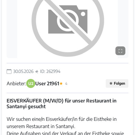
⛶
30.05.2026
ID: 262994
Anbieter:
User 21961
U2
★
4
☆
Folgen
EISVERKÄUFER (M/W/D) für unser Restaurant in
Santanyi gesucht
Wir suchen eine/n Eisverkäufer/in für die Eistheke in
unserem Restaurant in Santanyi.
Deine Aufgaben sind der Verkauf an der Eistheke sowie