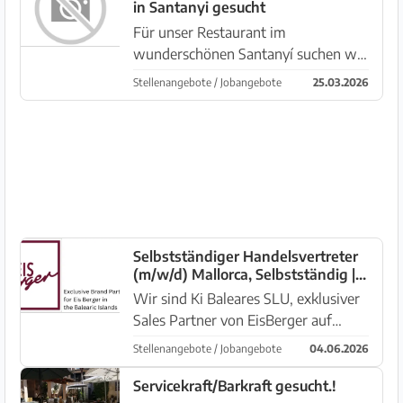
in Santanyi gesucht
und hast Freude daran, hochwertige
Pr...
Für unser Restaurant im
wunderschönen Santanyí suchen wir
ab sofort eine erfahrene und
Stellenangebote / Jobangebote
25.03.2026
motivierte Servicekraft, die Lust hat,
Teil eines jungen, eingespielten
Teams zu werden. Wir sind ein
familiäres...
Selbstständiger Handelsvertreter
(m/w/d) Mallorca, Selbstständig |
Provision nach Absprache | Sofort
Wir sind Ki Baleares SLU, exklusiver
Sales Partner von EisBerger auf
Mallorca. EisBerger steht für echtes
Stellenangebote / Jobangebote
04.06.2026
Konditorei-Eis aus Deutschland —
handwerklich hergestellt, ohne
Servicekraft/Barkraft gesucht.!