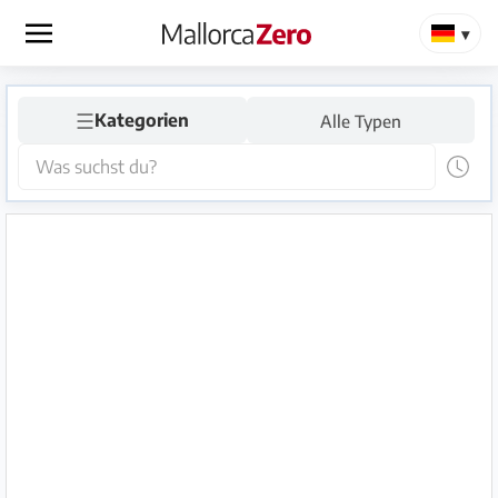
×
☰
Startseite
Kategorien
Alle Typen
Anzeige
aufgeben
Shop
Login
Registrieren
Premium
Partner