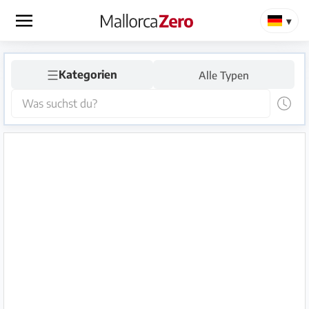
×
☰
Startseite
Kategorien
Alle Typen
Anzeige
aufgeben
Shop
Login
Registrieren
Premium
Partner