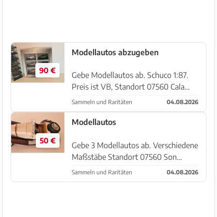
Modellautos abzugeben
90 €
Gebe Modellautos ab. Schuco 1:87.
Preis ist VB, Standort 07560 Cala
Millor
Sammeln und Raritäten
04.08.2026
Modellautos
50 €
Gebe 3 Modellautos ab. Verschiedene
Maßstäbe Standort 07560 Son
Moro/ Cala Millor
Sammeln und Raritäten
04.08.2026