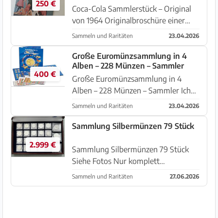
250 €
Fahrverkäufer-Tagung
Coca-Cola Sammlerstück – Original
von 1964 Originalbroschüre einer
Fahrverkäufer-Tagung von 1964 der
Sammeln und Raritäten
23.04.2026
Firma Coca-Cola. Deutsche Ausgabe.
Absolutes Einzelstück.
Große Euromünzsammlung in 4
Alben – 228 Münzen – Sammler
Firmeninternes Dokument – nicht im
400 €
Hand...
Große Euromünzsammlung in 4
Alben – 228 Münzen – Sammler Ich
verkaufe meine über viele Jahre
Sammeln und Raritäten
23.04.2026
mühsam zusammengestellte
Euromünzsammlung. Die Sammlung
Sammlung Silbermünzen 79 Stück
befindet sich in 4 Euromünzalben
2.999 €
und umfasst insge...
Sammlung Silbermünzen 79 Stück
Siehe Fotos Nur komplett
abzugeben! Standort Manacor
Sammeln und Raritäten
27.06.2026