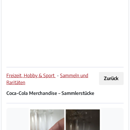
Impressum
/
Kontakt
Datenschutz
Nutzungsbedingungen
Hilfe
Freizeit, Hobby & Sport
-
Sammeln und
Zurück
&
Raritäten
FAQ
Coca-Cola Merchandise – Sammlerstücke