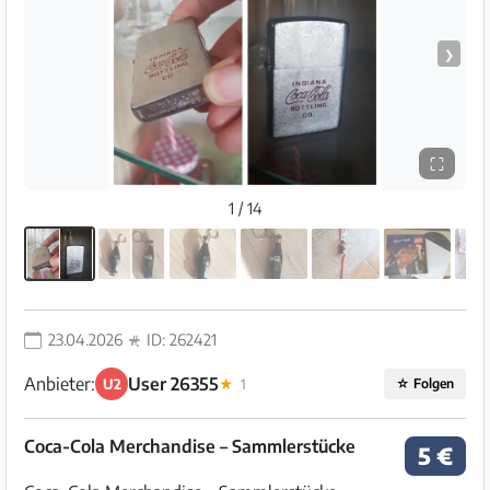
❯
⛶
1 / 14
23.04.2026
ID: 262421
Anbieter:
User 26355
U2
★
1
☆
Folgen
Coca-Cola Merchandise – Sammlerstücke
5 €