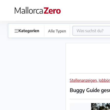
×
Startseite
☰
Kategorien
Alle Typen
Anzeige
aufgeben
Shop
Stellenanzeigen, Jobbö
Login
Registrieren
Buggy Guide gesu
Premium
Partner