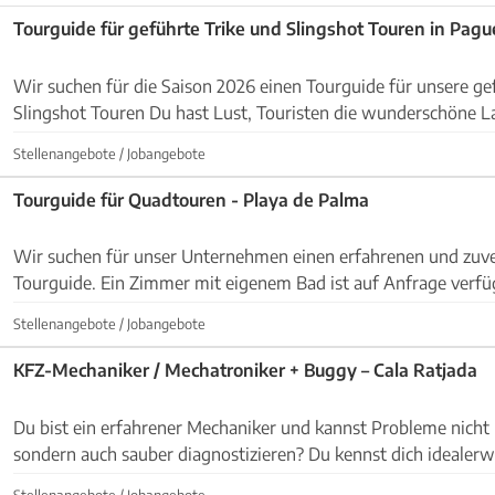
Tourguide für geführte Trike und Slingshot Touren in Pagu
Wir suchen für die Saison 2026 einen Tourguide für unsere ge
Slingshot Touren Du hast Lust, Touristen die wunderschöne Landschaft von
Mallorca auf einer unserer Touren zu zeigen? D...
Stellenangebote / Jobangebote
Tourguide für Quadtouren - Playa de Palma
Wir suchen für unser Unternehmen einen erfahrenen und zuv
Tourguide. Ein Zimmer mit eigenem Bad ist auf Anfrage verfügbar.
Anforderungen: • Erfahrung als Quad-Tourguide • Fließe...
Stellenangebote / Jobangebote
KFZ-Mechaniker / Mechatroniker + Buggy – Cala Ratjada
Du bist ein erfahrener Mechaniker und kannst Probleme nicht 
sondern auch sauber diagnostizieren? Du kennst dich idealerweise mit Buggys aus?
Dann suchen wir genau dich. Wir sind zwe...
Stellenangebote / Jobangebote