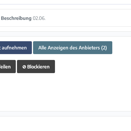
:
Beschreibung
02.06.
t aufnehmen
Alle Anzeigen des Anbieters (2)
eilen
⊘
Blockieren