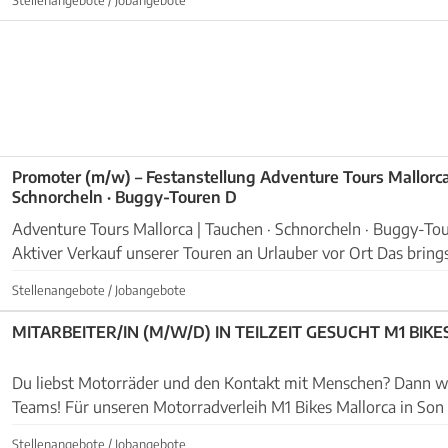
Promoter (m/w) – Festanstellung Adventure Tours Mallorca
Schnorcheln · Buggy-Touren D
Adventure Tours Mallorca | Tauchen · Schnorcheln · Buggy-Touren Deine Au
Aktiver Verkauf unserer Touren an Urlauber vor Ort Das bringst du mit: Sehr starke
Kommunikations- und Verkaufsfähigk...
Stellenangebote / Jobangebote
MITARBEITER/IN (M/W/D) I
Du liebst Motorräder und den Kontakt mit Menschen? Dann we
Teams! Für unseren Motorradverleih M1 Bikes Mallorca in Son Oms (Palma,
Flughafennähe) suchen wir ab sofort eine zuverläss...
Stellenangebote / Jobangebote