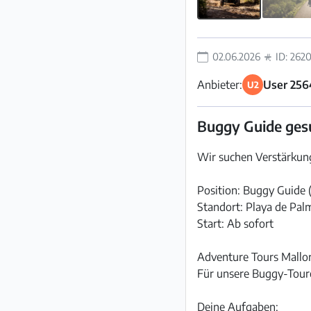
02.06.2026
ID: 262
Anbieter:
User 256
U2
Buggy Guide gesu
Wir suchen Verstärkun
Position: Buggy Guide 
Standort: Playa de Pal
Start: Ab sofort
Adventure Tours Mallor
Für unsere Buggy-Toure
Deine Aufgaben: