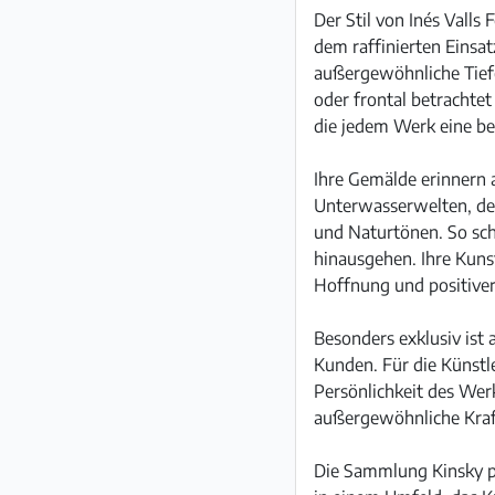
Der Stil von Inés Vall
dem raffinierten Einsa
außergewöhnliche Tiefe 
oder frontal betrachte
die jedem Werk eine be
Ihre Gemälde erinnern 
Unterwasserwelten, den
und Naturtönen. So scha
hinausgehen. Ihre Kuns
Hoffnung und positiver
Besonders exklusiv ist 
Kunden. Für die Künstler
Persönlichkeit des Werk
außergewöhnliche Kraft
Die Sammlung Kinsky pr