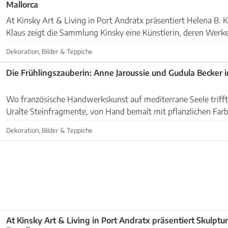
Mallorca
At Kinsky Art & Living in Port Andratx präsentiert Helena B. Klaus. Mit He
Klaus zeigt die Sammlung Kinsky eine Künstlerin, deren Werke
Haltung und emotionale Spannung unmitte...
Dekoration, Bilder & Teppiche
Die Frühlingszauberin: Anne Jaroussie und Gudula Becker i
Wo französische Handwerkskunst auf mediterrane Seele trifft Stellen Sie sich vor
Uralte Steinfragmente, von Hand bemalt mit pflanzlichen Far
Großformatige Leinwände, die zwischen Abstraktio...
Dekoration, Bilder & Teppiche
At Kinsky Art & Living in Port Andratx präsentiert Skulptu