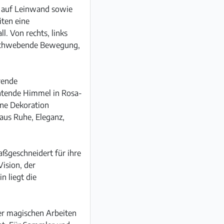
ia auf Leinwand sowie
iten eine
. Von rechts, links
t schwebende Bewegung,
rende
chtende Himmel in Rosa-
ine Dekoration
aus Ruhe, Eleganz,
aßgeschneidert für ihre
Vision, der
n liegt die
ser magischen Arbeiten