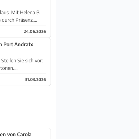
lena B.
 durch Präsenz,
24.06.2026
n Port Andratx
:
btönen.
31.03.2026
ren von Carola