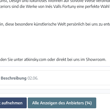
unst, Design und luxuriöses Wohnen auf stilvolle Weise verbin
teriors sind die Werke von Inés Valls Fortuny eine perfekte Wahl
ein, diese besondere künstlerische Welt persönlich bei uns zu en
den Sie unter atkinsky.com oder direkt bei uns im Showroom.
:
Beschreibung
02.06.
t aufnehmen
Alle Anzeigen des Anbieters (14)