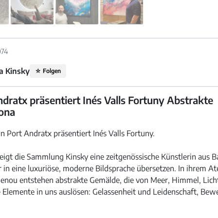
074
a Kinsky
☆
Folgen
dratx präsentiert Inés Valls Fortuny Abstrakte
lona
in Port Andratx präsentiert Inés Valls Fortuny.
 zeigt die Sammlung Kinsky eine zeitgenössische Künstlerin aus 
 in eine luxuriöse, moderne Bildsprache übersetzen. In ihrem At
blenou entstehen abstrakte Gemälde, die von Meer, Himmel, Lic
ese Elemente in uns auslösen: Gelassenheit und Leidenschaft, B