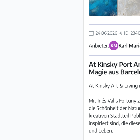
24.06.2026
ID: 234
Anbieter:
Karl Mari
KM
At Kinsky Port An
Magie aus Barce
At Kinsky Art & Living 
Mit Inés Valls Fortuny
die Schönheit der Natur
kreativen Stadtteil Po
inspiriert sind, die di
und Leben.