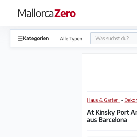
×
Startseite
☰
Kategorien
Alle Typen
Anzeige
aufgeben
Shop
Haus & Garten
-
Dekor
Login
Registrieren
At Kinsky Port An
aus Barcelona
Premium
Partner