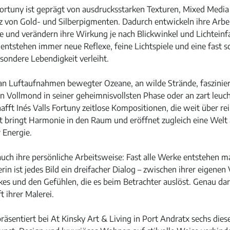
s Fortuny ist geprägt von ausdrucksstarken Texturen, Mixed Med
tz von Gold- und Silberpigmenten. Dadurch entwickeln ihre Arbe
und verändern ihre Wirkung je nach Blickwinkel und Lichteinfall
t entstehen immer neue Reflexe, feine Lichtspiele und eine fas
sondere Lebendigkeit verleiht.
an Luftaufnahmen bewegter Ozeane, an wilde Strände, faszinie
 Vollmond in seiner geheimnisvollsten Phase oder an zart leu
fft Inés Valls Fortuny zeitlose Kompositionen, die weit über re
t bringt Harmonie in den Raum und eröffnet zugleich eine Welt 
 Energie.
auch ihre persönliche Arbeitsweise: Fast alle Werke entstehen m
in ist jedes Bild ein dreifacher Dialog – zwischen ihrer eigenen 
es und den Gefühlen, die es beim Betrachter auslöst. Genau dari
 ihrer Malerei.
äsentiert bei At Kinsky Art & Living in Port Andratx sechs die