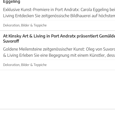
Eggeling
Exklusive Kunst-Premiere in Port Andratx: Carola Eggeling bei
Living Entdecken Sie zeitgenössische Bildhauerei auf höchste
renommierte Künstlerin Carola Eggeling, die zwi...
Dekoration, Bilder & Teppiche
At Kinsky Art & Living in Port Andratx präsentiert Gemäld
Suvoroff
Goldene Meilensteine zeitgenössischer Kunst: Oleg von Suvoro
& Living Erleben Sie eine Begegnung mit einem Künstler, dessen Weg von der
legendären Berliner Avantgarde bis in die...
Dekoration, Bilder & Teppiche