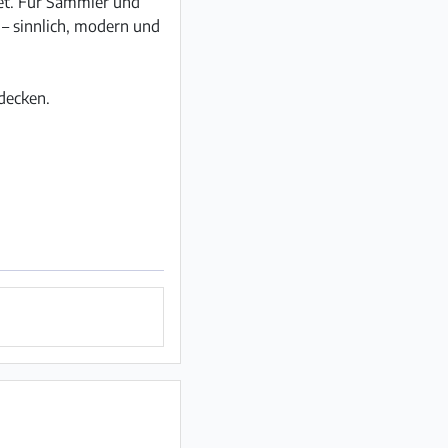
det. Für Sammler und
 – sinnlich, modern und
tdecken.