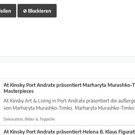
eilen
⊘
Blockieren
At Kinsky Port Andratx präsentiert Marharyta Murashko-Timko Exk
Masterpieces
At Kinsky Art & Living in Port Andratx präsentiert die auße
von Marharyta Murashko-Timko. Marharyta Murashko-Timko ist eine Visionärin
der großformatigen Ästhetik. Bekannt für ih...
Dekoration, Bilder & Teppiche
At Kinsky Port Andratx präsentiert Helena B. Klaus Figurative Eleganz auf