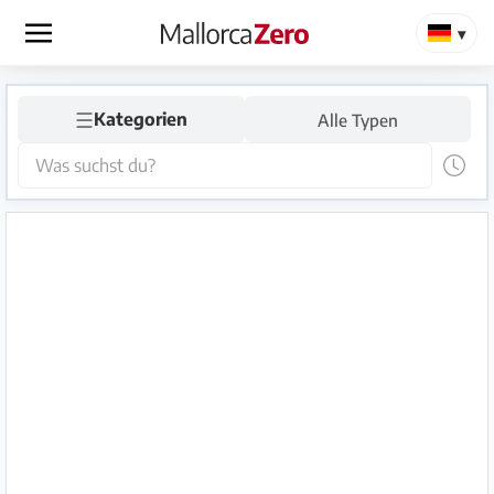
×
☰
Startseite
Kategorien
Alle Typen
Anzeige
aufgeben
Shop
Login
Registrieren
Premium
Partner