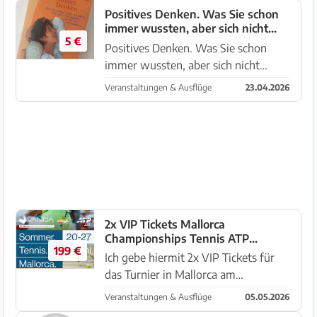
mit anderen einen Abend für alle
Positives Denken. Was Sie schon
immer wussten, aber sich nicht
Sinne. Was erwartet dich an diesem
5 €
trauten, in die Tat umzusetzen.
Aben...
Positives Denken. Was Sie schon
immer wussten, aber sich nicht
trauten, in die Tat umzusetzen.
Veranstaltungen & Ausflüge
23.04.2026
Standort: Son Ferriol +34 644 186
583
2x VIP Tickets Mallorca
Championships Tennis ATP
199 €
Donnerstag 25.06
Ich gebe hiermit 2x VIP Tickets für
das Turnier in Mallorca am
Donnerstag ab. Zugang zum VIP-
Veranstaltungen & Ausflüge
05.05.2026
Bereich Premium-Sitzplätze