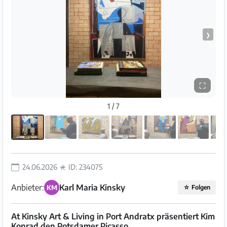
❯
⛶
1 / 7
24.06.2026
ID: 234075
Anbieter:
Karl Maria Kinsky
KM
☆
Folgen
At Kinsky Art & Living in Port Andratx präsentiert Kim
Konrad den Potsdamer Picasso.