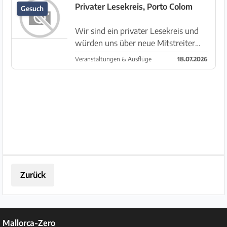
Exklusives Catering und Getränke im
Privater Lesekreis, Porto Colom
Gesuch
VIP-Bereich Business-Networking
Pre...
Wir sind ein privater Lesekreis und
würden uns über neue Mitstreiter
freuen. Wir lesen vorzugsweise
Veranstaltungen & Ausflüge
18.07.2026
eigene Texte. Jedoch können auch
fremde Texte gelesen werden. Wir
treffen uns jeweils am 1. und 3. S...
Zurück
Mallorca-Zero