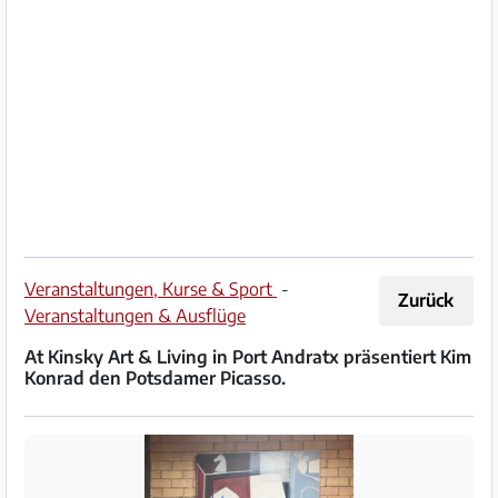
Impressum
/
Kontakt
Datenschutz
Nutzungsbedingungen
Hilfe
Veranstaltungen, Kurse & Sport
-
Zurück
&
Veranstaltungen & Ausflüge
FAQ
At Kinsky Art & Living in Port Andratx präsentiert Kim
Konrad den Potsdamer Picasso.