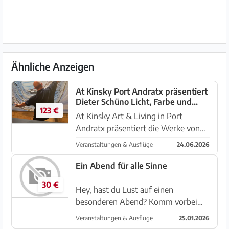
Ähnliche Anzeigen
At Kinsky Port Andratx präsentiert
Dieter Schüno Licht, Farbe und
123 €
Struktur auf Mallorca
At Kinsky Art & Living in Port
Andratx präsentiert die Werke von
Dieter Schüno. Der deutsche Künstler
Veranstaltungen & Ausflüge
24.06.2026
Dieter Schüno († 2022), geboren in
Mainz, lebte und arbeitete viele Jahre
Ein Abend für alle Sinne
zwischen Deutschland ...
30 €
Hey, hast du Lust auf einen
besonderen Abend? Komm vorbei
zum Öle-, Gewürze- & Genussabend
Veranstaltungen & Ausflüge
25.01.2026
im Just Curry und erlebe gemeinsam