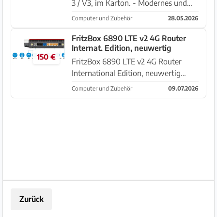
3 / V3, im Karton. - Modernes und
kompaktes Design. - Weißes Finish.
Computer und Zubehör
28.05.2026
FritzBox 6890 LTE v2 4G Router
Internat. Edition, neuwertig
150 €
FritzBox 6890 LTE v2 4G Router
International Edition, neuwertig
KEIN simlock, SIMkarte einlegen und
Computer und Zubehör
09.07.2026
loslegen. Gerät ist in einwandfreiem,
neuwertigem Zustand. Neupreis
aktuell bei 380.-- ___________...
Zurück