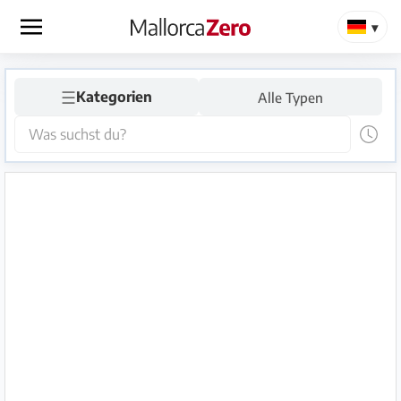
×
☰
Startseite
Kategorien
Alle Typen
Anzeige
aufgeben
Shop
Login
Registrieren
Premium
Partner