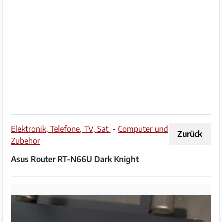
Impressum
/
Kontakt
Datenschutz
Nutzungsbedingungen
Hilfe
Elektronik, Telefone, TV, Sat
-
Computer und
Zurück
&
Zubehör
FAQ
Asus Router RT-N66U Dark Knight