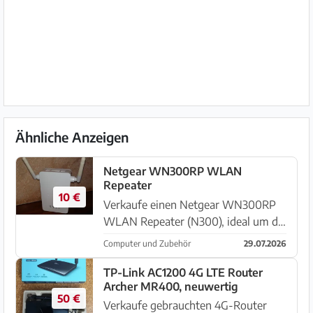
Ähnliche Anzeigen
Netgear WN300RP WLAN
Repeater
10 €
Verkaufe einen Netgear WN300RP
WLAN Repeater (N300), ideal um die
Reichweite deines bestehenden
Computer und Zubehör
29.07.2026
WLAN-Netzwerks zu erweitern und
Funklöcher zu beseitigen. Der
TP-Link AC1200 4G LTE Router
Archer MR400, neuwertig
kompakte Steckdosen-Repeater lässt
50 €
sich...
Verkaufe gebrauchten 4G-Router