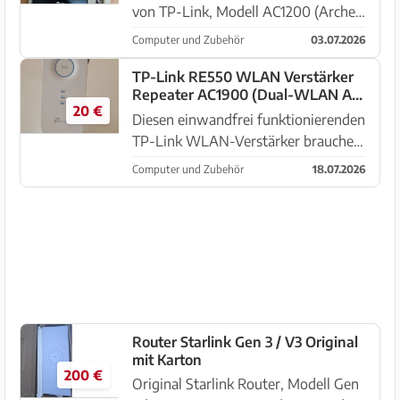
von TP-Link, Modell AC1200 (Archer
MR400). Ideal für schnelles Internet
Computer und Zubehör
03.07.2026
zu Hause oder unterwegs. Einfache
Installation dank SIM-Karten-Slot.
TP-Link RE550 WLAN Verstärker
Repeater AC1900 (Dual-WLAN AC
Bietet Dual-Band WLAN für op...
20 €
+ N, 1300MBit/s 5GHz)
Diesen einwandfrei funktionierenden
TP-Link WLAN-Verstärker brauchen
wir nicht mehr in unserem
Computer und Zubehör
18.07.2026
Heimnetzwerk. Er kann in Sa Torre
(bei Llucmajor) abgeholt werden.
Info zu diesem Artikel laut Herstell...
Router Starlink Gen 3 / V3 Original
mit Karton
200 €
Original Starlink Router, Modell Gen