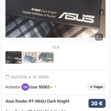
❯
⛶
1 / 3
26.07.2026
ID: 259526
Anbieter:
User 10065
U1
★
1
☆
Folgen
Asus Router RT-N66U Dark Knight
20 €